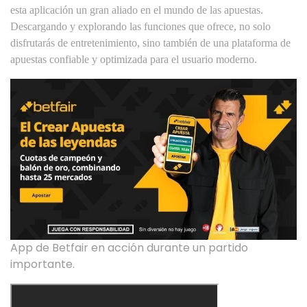
esta aplicación un gran aliado en el mundo de las apuestas.
Descargando y explorando las funciones que ofrece, no solo
disfrutarás de entretenimiento, sino también de una plataforma de
apuestas confiable y optimizada para el usuario moderno.
App de Betfair en acción durante un partido
importante.