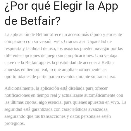
¿Por qué Elegir la App
de Betfair?
La aplicación de Betfair ofrece un acceso más rápido y eficiente
comparado con su versión web. Gracias a su capacidad de
respuesta y facilidad de uso, los usuarios pueden navegar por las
diferentes opciones de juego sin complicaciones. Una ventaja
clave de la Betfair app es la posibilidad de acceder a Betfair
apuestas en tiempo real, lo que amplía enormemente las
oportunidades de participar en eventos durante su transcurso.
Adicionalmente, la aplicación está diseñada para ofrecer
notificaciones en tiempo real y actualizarse automáticamente con
las últimas cuotas, algo esencial para quienes apuestan en vivo. La
seguridad está garantizada con características avanzadas,
asegurando que tus transacciones y datos personales estén
protegidos.