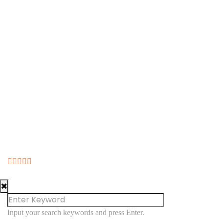
Input your search keywords and press Enter.