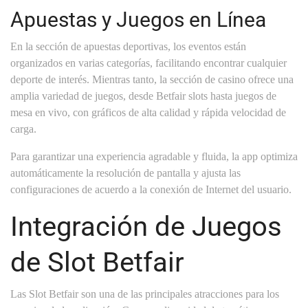
Apuestas y Juegos en Línea
En la sección de apuestas deportivas, los eventos están
organizados en varias categorías, facilitando encontrar cualquier
deporte de interés. Mientras tanto, la sección de casino ofrece una
amplia variedad de juegos, desde Betfair slots hasta juegos de
mesa en vivo, con gráficos de alta calidad y rápida velocidad de
carga.
Para garantizar una experiencia agradable y fluida, la app optimiza
automáticamente la resolución de pantalla y ajusta las
configuraciones de acuerdo a la conexión de Internet del usuario.
Integración de Juegos
de Slot Betfair
Las Slot Betfair son una de las principales atracciones para los