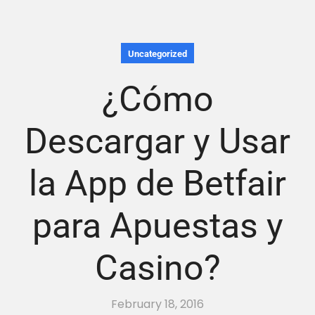
Uncategorized
¿Cómo
Descargar y Usar
la App de Betfair
para Apuestas y
Casino?
February 18, 2016