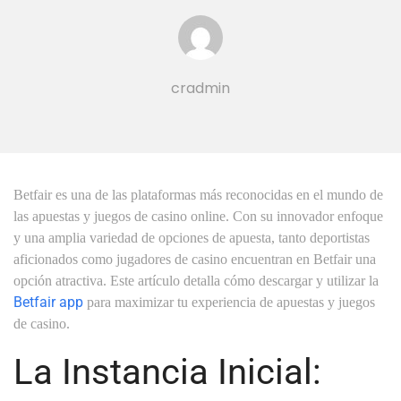
cradmin
Betfair es una de las plataformas más reconocidas en el mundo de
las apuestas y juegos de casino online. Con su innovador enfoque
y una amplia variedad de opciones de apuesta, tanto deportistas
aficionados como jugadores de casino encuentran en Betfair una
opción atractiva. Este artículo detalla cómo descargar y utilizar la
Betfair app
para maximizar tu experiencia de apuestas y juegos
de casino.
La Instancia Inicial: