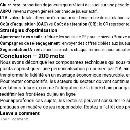
Churn rate
: proportion de joueurs qui arrêtent de jouer sur une périod
ARPU
: revenu moyen généré par chaque joueur actif.
LTV
: valeur totale attendue d’un joueur sur l’ensemble de sa relation av
Coût d’acquisition (CAC)
vs
Coût de rétention (CR)
: le CR représente
Stratégies d’optimisation
Ajustement des seuils
: réduire les seuils de PF pour le niveau Bronze 
Campagnes de ré‑engagement
: envoyer des offres ciblées aux joueur
Segmentation IA
: réévaluer les clusters chaque trimestre pour adapt
Conclusion – 200 mots
Nous avons décortiqué les composantes techniques qui sous-ten
points sophistiqués, une personnalisation propulsée par l’IA, ain
transformer la fidélité en un avantage économique mesurable, en 
Pour rester compétitifs, les acteurs du secteur doivent continuel
évolutions futures, comme l’intégration de la blockchain pour ga
redéfinir les frontières du jeu en ligne.
Pour approfondir ces sujets, les lecteurs peuvent consulter le s
pratiques en matière de jeu responsable. Restez à l’affût des p
Leave a comment