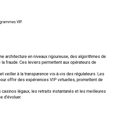
rogrammes VIP.
e architecture en niveaux rigoureuse, des algorithmes de
e la fraude. Ces leviers permettent aux opérateurs de
t veiller à la transparence vis‑à‑vis des régulateurs. Les
pour offrir des expériences VIP virtuelles, promettent de
casinos légaux, les retraits instantanés et les meilleures
e d’évoluer.