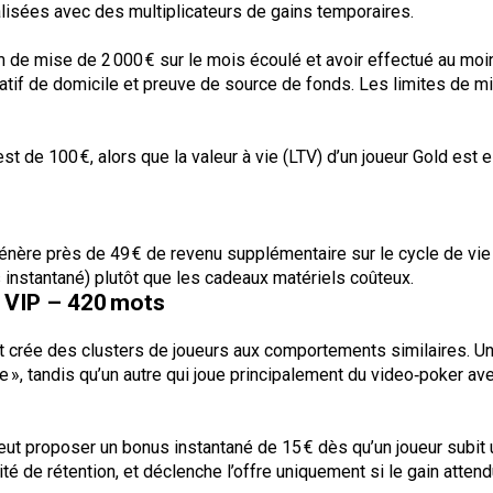
lisées avec des multiplicateurs de gains temporaires.
um de mise de 2 000 € sur le mois écoulé et avoir effectué au m
icatif de domicile et preuve de source de fonds. Les limites de m
t de 100 €, alors que la valeur à vie (LTV) d’un joueur Gold est 
ère près de 49 € de revenu supplémentaire sur le cycle de vie d
s instantané) plutôt que les cadeaux matériels coûteux.
s VIP – 420 mots
t crée des clusters de joueurs aux comportements similaires. Un jo
e », tandis qu’un autre qui joue principalement du video‑poker a
ut proposer un bonus instantané de 15 € dès qu’un joueur subit 
é de rétention, et déclenche l’offre uniquement si le gain atte