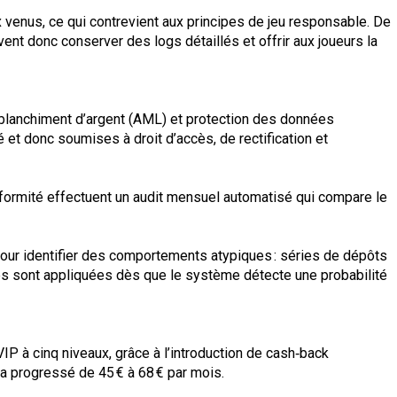
 venus, ce qui contrevient aux principes de jeu responsable. De
ent donc conserver des logs détaillés et offrir aux joueurs la
 blanchiment d’argent (AML) et protection des données
t donc soumises à droit d’accès, de rectification et
nformité effectuent un audit mensuel automatisé qui compare le
pour identifier des comportements atypiques : séries de dépôts
ées sont appliquées dès que le système détecte une probabilité
P à cinq niveaux, grâce à l’introduction de cash‑back
a progressé de 45 € à 68 € par mois.