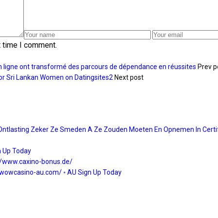
t time I comment.
 ligne ont transformé des parcours de dépendance en réussites
Prev p
for Sri Lankan Women on Datingsites2
Next post
tlasting Zeker Ze Smeden A Ze Zouden Moeten En Opnemen In Certific
n Up Today
//www.caxino-bonus.de/
.wowcasino-au.com/ ◦ AU Sign Up Today