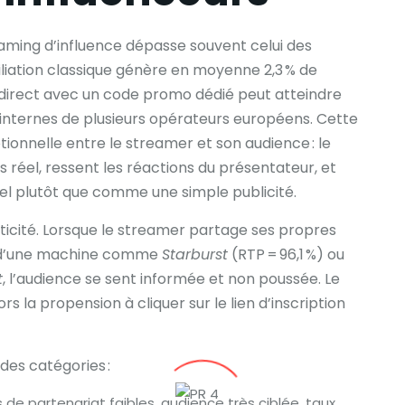
eaming d’influence dépasse souvent celui des
liation classique génère en moyenne 2,3 % de
n direct avec un code promo dédié peut atteindre
 internes de plusieurs opérateurs européens. Cette
tionnelle entre le streamer et son audience : le
s réel, ressent les réactions du présentateur, et
l plutôt que comme une simple publicité.
nticité. Lorsque le streamer partage ses propres
r) d’une machine comme
Starburst
(RTP = 96,1 %) ou
t
, l’audience se sent informée et non poussée. Le
s la propension à cliquer sur le lien d’inscription
des catégories :
s de partenariat faibles, audience très ciblée, taux