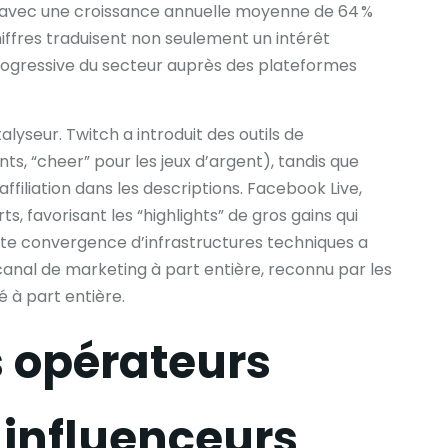
, avec une croissance annuelle moyenne de 64 %
hiffres traduisent non seulement un intérêt
progressive du secteur auprès des plateformes
alyseur. Twitch a introduit des outils de
s, “cheer” pour les jeux d’argent), tandis que
’affiliation dans les descriptions. Facebook Live,
ts, favorisant les “highlights” de gros gains qui
tte convergence d’infrastructures techniques a
anal de marketing à part entière, reconnu par les
 à part entière.
s opérateurs
 influenceurs