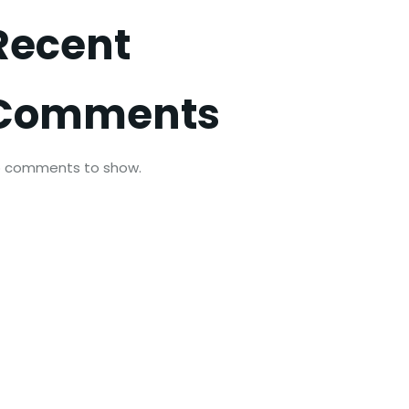
Recent
Comments
 comments to show.