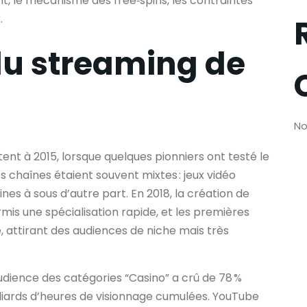
t, le mécanisme des free‑spins, les contraintes
.
 du streaming de
No
nt à 2015, lorsque quelques pionniers ont testé le
es chaînes étaient souvent mixtes : jeux vidéo
nes à sous d’autre part. En 2018, la création de
mis une spécialisation rapide, et les premières
 attirant des audiences de niche mais très
udience des catégories “Casino” a crû de 78 %
illiards d’heures de visionnage cumulées. YouTube