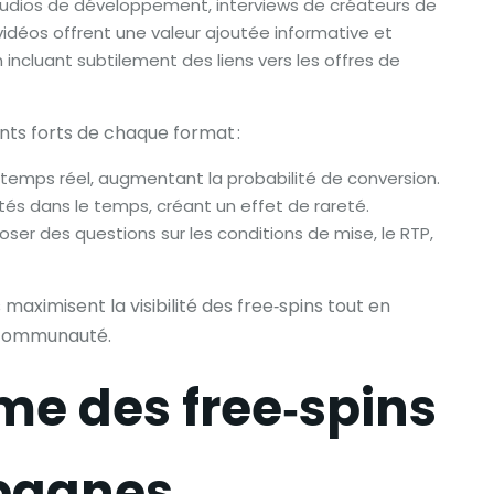
studios de développement, interviews de créateurs de
idéos offrent une valeur ajoutée informative et
n incluant subtilement des liens vers les offres de
ints forts de chaque format :
n temps réel, augmentant la probabilité de conversion.
tés dans le temps, créant un effet de rareté.
oser des questions sur les conditions de mise, le RTP,
aximisent la visibilité des free‑spins tout en
a communauté.
me des free‑spins
pagnes