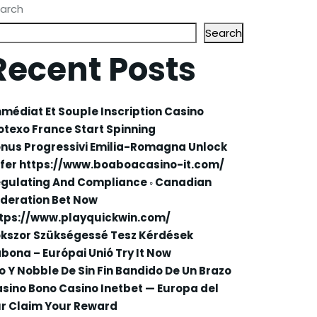
arch
Search
Recent Posts
médiat Et Souple Inscription Casino
otexo France Start Spinning
nus Progressivi Emilia-Romagna Unlock
fer https://www.boaboacasino-it.com/
gulating And Compliance ◦ Canadian
deration Bet Now
tps://www.playquickwin.com/
kszor Szükségessé Tesz Kérdések
bona – Európai Unió Try It Now
o Y Nobble De Sin Fin Bandido De Un Brazo
sino Bono Casino Inetbet — Europa del
r Claim Your Reward