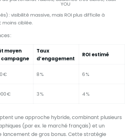
) : visibilité massive, mais ROI plus difficile à
t moins ciblée.
ces :
ût moyen
Taux
ROI estimé
r campagne
d’engagement
00 €
8 %
6 %
000 €
3 %
4 %
ptent une approche hybride, combinant plusieurs
phiques (par ex. le marché français) et un
 lancement de gros bonus. Cette stratégie