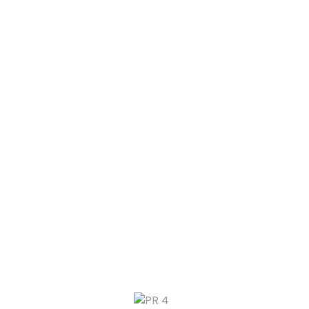
choisissant les
jeux qui
correspondent à
son profil de
risque, en
mesurant la
volatilité et la
variance, en