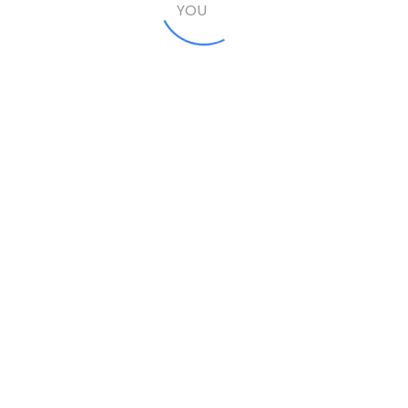
appliquant des
modèles de
Monte‑Carlo, en
évaluant chaque
offre
promotionnelle,
en créant des