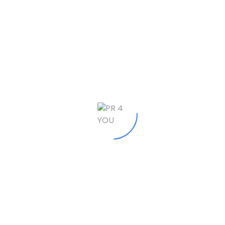
Bonus
Action
Dépôt
Segment
recomm
marketin
moyen
andé
g
Email
Euro‑dépo
100 %
personnali
sants
150 €
jusqu’à
sée, push
fréquents
200 €
notif
Crypto‑dé
Cashback
Notificatio
posants
0,02 BTC
5 %
n in‑app
volatils
SMS
Mobile‑firs
Tours
30 $
promotion
t ASEAN
gratuits
nel
En combinant ces insights, le responsable de la fidélité peut ajuster