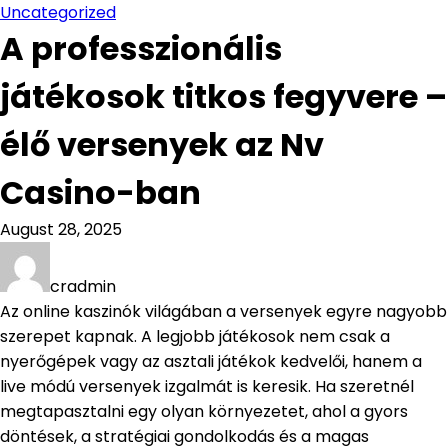
Uncategorized
A professzionális
játékosok titkos fegyvere –
élő versenyek az Nv
Casino-ban
August 28, 2025
cradmin
Az online kaszinók világában a versenyek egyre nagyobb
szerepet kapnak. A legjobb játékosok nem csak a
nyerőgépek vagy az asztali játékok kedvelői, hanem a
live módú versenyek izgalmát is keresik. Ha szeretnél
megtapasztalni egy olyan környezetet, ahol a gyors
döntések, a stratégiai gondolkodás és a magas