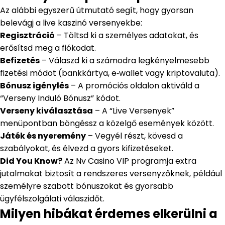
Az alábbi egyszerű útmutató segít, hogy gyorsan
belevágj a live kaszinó versenyekbe:
Regisztráció
– Töltsd ki a személyes adatokat, és
erősítsd meg a fiókodat.
Befizetés
– Válaszd ki a számodra legkényelmesebb
fizetési módot (bankkártya, e‑wallet vagy kriptovaluta).
Bónusz igénylés
– A promóciós oldalon aktiváld a
“Verseny Induló Bónusz” kódot.
Verseny kiválasztása
– A “Live Versenyek”
menüpontban böngéssz a közelgő események között.
Játék és nyeremény
– Vegyél részt, kövesd a
szabályokat, és élvezd a gyors kifizetéseket.
Did You Know?
Az Nv Casino VIP programja extra
jutalmakat biztosít a rendszeres versenyzőknek, például
személyre szabott bónuszokat és gyorsabb
ügyfélszolgálati válaszidőt.
Milyen hibákat érdemes elkerülni a