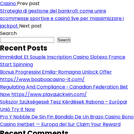
Casino
Prev post
Strategia di gestione del bankroll: come unire
scommesse sportive e casinò live per massimizzare i
jackpot
Next post
Search
Search
Recent Posts
Immédiat Et Souple Inscription Casino Slotexo France
Start Spinning
Bonus Progressivi Emilia-Romagna Unlock Offer
https://www.boaboacasino-it.com/
Regulating And Compliance ◦ Canadian Federation Bet
Now https://www.playquickwin.com/
Sokszor Szükségessé Tesz Kérdések Rabona – Európai
Unió Try It Now
Pro Y Nobble De Sin Fin Bandido De Un Brazo Casino Bono
Casino Inetbet — Europa del Sur Claim Your Reward
Recent Comments