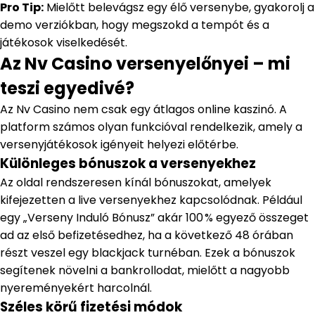
Pro Tip:
Mielőtt belevágsz egy élő versenybe, gyakorolj a
demo verziókban, hogy megszokd a tempót és a
játékosok viselkedését.
Az Nv Casino versenyelőnyei – mi
teszi egyedivé?
Az Nv Casino nem csak egy átlagos online kaszinó. A
platform számos olyan funkcióval rendelkezik, amely a
versenyjátékosok igényeit helyezi előtérbe.
Különleges bónuszok a versenyekhez
Az oldal rendszeresen kínál bónuszokat, amelyek
kifejezetten a live versenyekhez kapcsolódnak. Például
egy „Verseny Induló Bónusz” akár 100 % egyező összeget
ad az első befizetésedhez, ha a következő 48 órában
részt veszel egy blackjack turnéban. Ezek a bónuszok
segítenek növelni a bankrollodat, mielőtt a nagyobb
nyereményekért harcolnál.
Széles körű fizetési módok