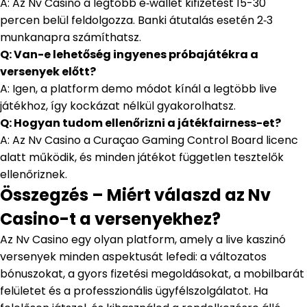
A: Az Nv Casino a legtöbb e‑wallet kifizetést 15-30
percen belül feldolgozza. Banki átutalás esetén 2‑3
munkanapra számíthatsz.
Q: Van-e lehetőség ingyenes próbajátékra a
versenyek előtt?
A: Igen, a platform demo módot kínál a legtöbb live
játékhoz, így kockázat nélkül gyakorolhatsz.
Q: Hogyan tudom ellenőrizni a játékfairness-et?
A: Az Nv Casino a Curaçao Gaming Control Board licenc
alatt működik, és minden játékot független tesztelők
ellenőriznek.
Összegzés – Miért válaszd az Nv
Casino-t a versenyekhez?
Az Nv Casino egy olyan platform, amely a live kaszinó
versenyek minden aspektusát lefedi: a változatos
bónuszokat, a gyors fizetési megoldásokat, a mobilbarát
felületet és a professzionális ügyfélszolgálatot. Ha