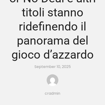
titoli stanno
ridefinendo il
panorama del
gioco d’azzardo
September 10, 2025
cradmin