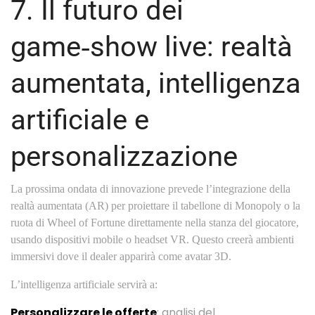
7. Il futuro dei
game‑show live: realtà
aumentata, intelligenza
artificiale e
personalizzazione
La prossima ondata di innovazione prevede l’integrazione della
realtà aumentata (AR) per proiettare il tabellone di Monopoly o la
ruota di Wheel of Fortune direttamente nella stanza del giocatore,
usando dispositivi mobile o headset VR. Questo creerà ambienti
immersivi dove il dealer apparirà come avatar 3D.
L’intelligenza artificiale servirà a:
Personalizzare le offerte
: analisi del