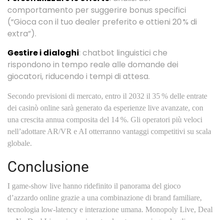
comportamento per suggerire bonus specifici
(“Gioca con il tuo dealer preferito e ottieni 20 % di
extra”).
Gestire i dialoghi
: chatbot linguistici che
rispondono in tempo reale alle domande dei
giocatori, riducendo i tempi di attesa.
Secondo previsioni di mercato, entro il 2032 il 35 % delle entrate
dei casinò online sarà generato da esperienze live avanzate, con
una crescita annua composita del 14 %. Gli operatori più veloci
nell’adottare AR/VR e AI otterranno vantaggi competitivi su scala
globale.
Conclusione
I game‑show live hanno ridefinito il panorama del gioco
d’azzardo online grazie a una combinazione di brand familiare,
tecnologia low‑latency e interazione umana. Monopoly Live, Deal