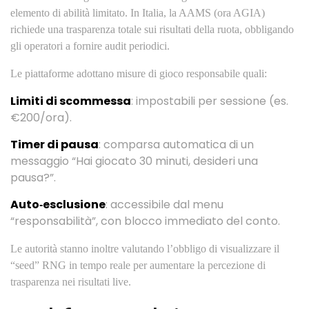
elemento di abilità limitato. In Italia, la AAMS (ora AGIA)
richiede una trasparenza totale sui risultati della ruota, obbligando
gli operatori a fornire audit periodici.
Le piattaforme adottano misure di gioco responsabile quali:
Limiti di scommessa
: impostabili per sessione (es.
€200/ora).
Timer di pausa
: comparsa automatica di un
messaggio “Hai giocato 30 minuti, desideri una
pausa?”.
Auto‑esclusione
: accessibile dal menu
“responsabilità”, con blocco immediato del conto.
Le autorità stanno inoltre valutando l’obbligo di visualizzare il
“seed” RNG in tempo reale per aumentare la percezione di
trasparenza nei risultati live.