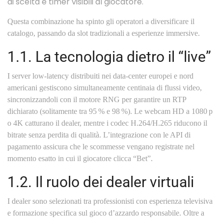
di scelta e timer visibili al giocatore.
Questa combinazione ha spinto gli operatori a diversificare il
catalogo, passando da slot tradizionali a esperienze immersive.
1.1. La tecnologia dietro il “live”
I server low‑latency distribuiti nei data‑center europei e nord
americani gestiscono simultaneamente centinaia di flussi video,
sincronizzandoli con il motore RNG per garantire un RTP
dichiarato (solitamente tra 95 % e 98 %). Le webcam HD a 1080 p
o 4K catturano il dealer, mentre i codec H.264/H.265 riducono il
bitrate senza perdita di qualità. L’integrazione con le API di
pagamento assicura che le scommesse vengano registrate nel
momento esatto in cui il giocatore clicca “Bet”.
1.2. Il ruolo dei dealer virtuali
I dealer sono selezionati tra professionisti con esperienza televisiva
e formazione specifica sul gioco d’azzardo responsabile. Oltre a