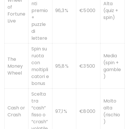
Wheel
nti
Alta
of
premio
96,3 %
€5 000
(quiz +
Fortune
+
spin)
Live
puzzle
di
lettere
Spin su
ruota
Media
The
con
(spin +
Money
95,8 %
€3 500
moltipli
gamble
Wheel
catori e
)
bonus
Scelta
tra
Molto
Cash or
“cash”
alta
97,1 %
€8 000
Crash
fisso o
(rischio
“crash”
)
volatile