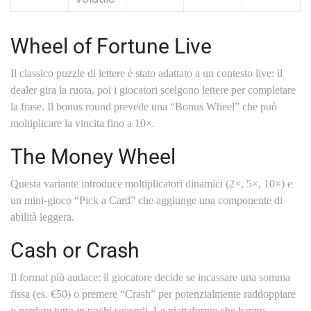
Wheel of Fortune Live
Il classico puzzle di lettere è stato adattato a un contesto live: il
dealer gira la ruota, poi i giocatori scelgono lettere per completare
la frase. Il bonus round prevede una “Bonus Wheel” che può
moltiplicare la vincita fino a 10×.
The Money Wheel
Questa variante introduce moltiplicatori dinamici (2×, 5×, 10×) e
un mini‑gioco “Pick a Card” che aggiunge una componente di
abilità leggera.
Cash or Crash
Il format più audace: il giocatore decide se incassare una somma
fissa (es. €50) o premere “Crash” per potenzialmente raddoppiare
o perdere tutto in pochi secondi. Le piattaforme che hanno