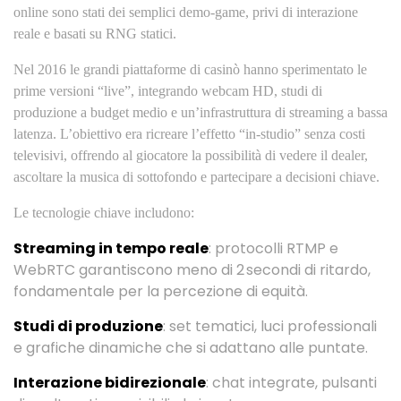
online sono stati dei semplici demo‑game, privi di interazione
reale e basati su RNG statici.
Nel 2016 le grandi piattaforme di casinò hanno sperimentato le
prime versioni “live”, integrando webcam HD, studi di
produzione a budget medio e un’infrastruttura di streaming a bassa
latenza. L’obiettivo era ricreare l’effetto “in‑studio” senza costi
televisivi, offrendo al giocatore la possibilità di vedere il dealer,
ascoltare la musica di sottofondo e partecipare a decisioni chiave.
Le tecnologie chiave includono:
Streaming in tempo reale
: protocolli RTMP e
WebRTC garantiscono meno di 2 secondi di ritardo,
fondamentale per la percezione di equità.
Studi di produzione
: set tematici, luci professionali
e grafiche dinamiche che si adattano alle puntate.
Interazione bidirezionale
: chat integrate, pulsanti