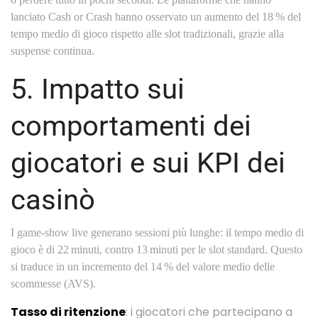
lanciato Cash or Crash hanno osservato un aumento del 18 % del
tempo medio di gioco rispetto alle slot tradizionali, grazie alla
suspense continua.
5. Impatto sui
comportamenti dei
giocatori e sui KPI dei
casinò
I game‑show live generano sessioni più lunghe: il tempo medio di
gioco è di 22 minuti, contro 13 minuti per le slot standard. Questo
si traduce in un incremento del 14 % del valore medio delle
scommesse (AVS).
Tasso di ritenzione
: i giocatori che partecipano a