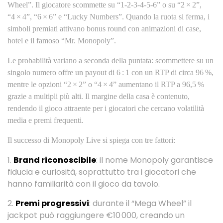
Wheel”. Il giocatore scommette su “1‑2‑3‑4‑5‑6” o su “2 × 2”,
“4 × 4”, “6 × 6” e “Lucky Numbers”. Quando la ruota si ferma, i
simboli premiati attivano bonus round con animazioni di case,
hotel e il famoso “Mr. Monopoly”.
Le probabilità variano a seconda della puntata: scommettere su un
singolo numero offre un payout di 6 : 1 con un RTP di circa 96 %,
mentre le opzioni “2 × 2” o “4 × 4” aumentano il RTP a 96,5 %
grazie a multipli più alti. Il margine della casa è contenuto,
rendendo il gioco attraente per i giocatori che cercano volatilità
media e premi frequenti.
Il successo di Monopoly Live si spiega con tre fattori:
Brand riconoscibile
: il nome Monopoly garantisce
fiducia e curiosità, soprattutto tra i giocatori che
hanno familiarità con il gioco da tavolo.
Premi progressivi
: durante il “Mega Wheel” il
jackpot può raggiungere €10 000, creando un