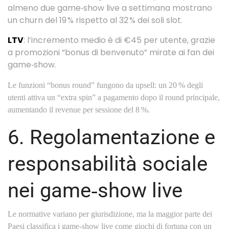
almeno due game‑show live a settimana mostrano
un churn del 19 % rispetto al 32 % dei soli slot.
LTV
: l’incremento medio è di €45 per utente, grazie
a promozioni “bonus di benvenuto” mirate ai fan dei
game‑show.
Le funzioni “bonus round” fungono da upsell: un 20 % degli
utenti attiva un “extra spin” a pagamento dopo il round principale,
aumentando il revenue per sessione del 8 %.
6. Regolamentazione e
responsabilità sociale
nei game‑show live
Le normative variano per giurisdizione, ma la maggior parte dei
Paesi classifica i game‑show live come giochi di fortuna con un