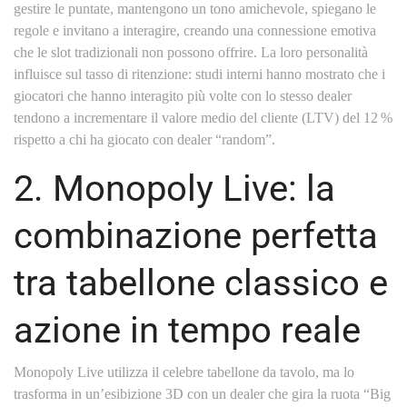
gestire le puntate, mantengono un tono amichevole, spiegano le
regole e invitano a interagire, creando una connessione emotiva
che le slot tradizionali non possono offrire. La loro personalità
influisce sul tasso di ritenzione: studi interni hanno mostrato che i
giocatori che hanno interagito più volte con lo stesso dealer
tendono a incrementare il valore medio del cliente (LTV) del 12 %
rispetto a chi ha giocato con dealer “random”.
2. Monopoly Live: la
combinazione perfetta
tra tabellone classico e
azione in tempo reale
Monopoly Live utilizza il celebre tabellone da tavolo, ma lo
trasforma in un’esibizione 3D con un dealer che gira la ruota “Big