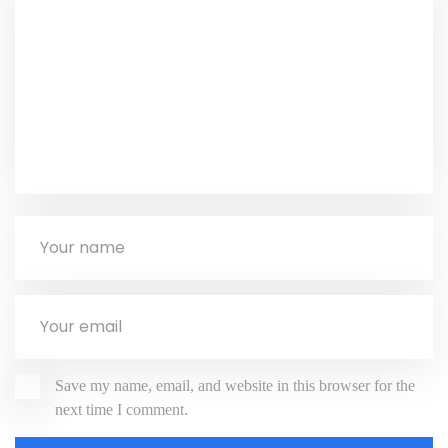
Save my name, email, and website in this browser for the
next time I comment.