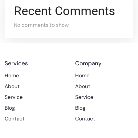
Recent Comments
No comments to show.
Services
Company
Home
Home
About
About
Service
Service
Blog
Blog
Contact
Contact