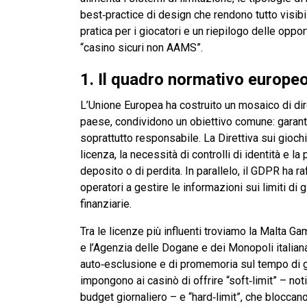
best‑practice di design che rendono tutto visi
pratica per i giocatori e un riepilogo delle oppo
“casino sicuri non AAMS”.
1. Il quadro normativo europeo
L’Unione Europea ha costruito un mosaico di dir
paese, condividono un obiettivo comune: garanti
soprattutto responsabile. La Direttiva sui gioch
licenza, la necessità di controlli di identità e la
deposito o di perdita. In parallelo, il GDPR ha r
operatori a gestire le informazioni sui limiti di 
finanziarie.
Tra le licenze più influenti troviamo la Malta
e l’Agenzia delle Dogane e dei Monopoli italiana
auto‑esclusione e di promemoria sul tempo di g
impongono ai casinò di offrire “soft‑limit” – not
budget giornaliero – e “hard‑limit”, che bloccano