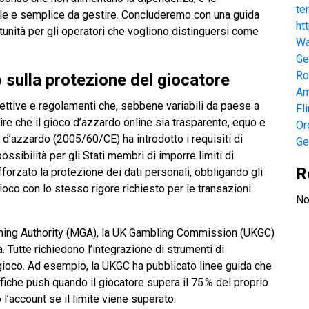
te
bile e semplice da gestire. Concluderemo con una guida
ht
rtunità per gli operatori che vogliono distinguersi come
Wa
Ge
Ro
 sulla protezione del giocatore
Am
ettive e regolamenti che, sebbene variabili da paese a
Fl
re che il gioco d’azzardo online sia trasparente, equo e
Or
i d’azzardo (2005/60/CE) ha introdotto i requisiti di
Ge
 possibilità per gli Stati membri di imporre limiti di
R
afforzato la protezione dei dati personali, obbligando gli
gioco con lo stesso rigore richiesto per le transazioni
No
 Gaming Authority (MGA), la UK Gambling Commission (UKGC)
. Tutte richiedono l’integrazione di strumenti di
ioco. Ad esempio, la UKGC ha pubblicato linee guida che
ifiche push quando il giocatore supera il 75 % del proprio
 l’account se il limite viene superato.