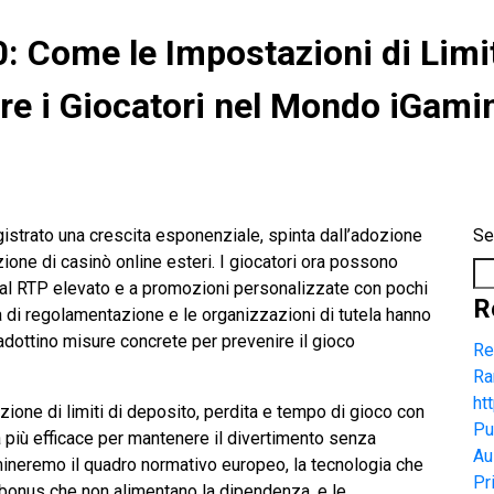
: Come le Impostazioni di Limit
re i Giocatori nel Mondo iGami
egistrato una crescita esponenziale, spinta dall’adozione
Se
zione di casinò online esteri. I giocatori ora possono
 dal RTP elevato e a promozioni personalizzate con pochi
R
à di regolamentazione e le organizzazioni di tutela hanno
 adottino misure concrete per prevenire il gioco
Re
Ra
ht
zione di limiti di deposito, perdita e tempo di gioco con
Pu
a più efficace per mantenere il divertimento senza
Au
amineremo il quadro normativo europeo, la tecnologia che
Pr
di bonus che non alimentano la dipendenza, e le