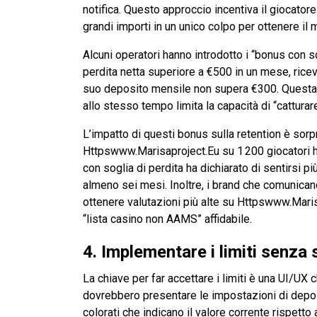
notifica. Questo approccio incentiva il giocatore
grandi importi in un unico colpo per ottenere i
Alcuni operatori hanno introdotto i “bonus con sog
perdita netta superiore a €500 in un mese, ricev
suo deposito mensile non supera €300. Questa fo
allo stesso tempo limita la capacità di “catturar
L’impatto di questi bonus sulla retention è sor
Httpswww.Marisaproject.Eu su 1 200 giocatori h
con soglia di perdita ha dichiarato di sentirsi pi
almeno sei mesi. Inoltre, i brand che comunicano
ottenere valutazioni più alte su Httpswww.Maris
“lista casino non AAMS” affidabile.
4. Implementare i limiti senza 
La chiave per far accettare i limiti è una UI/UX ch
dovrebbero presentare le impostazioni di depos
colorati che indicano il valore corrente rispett