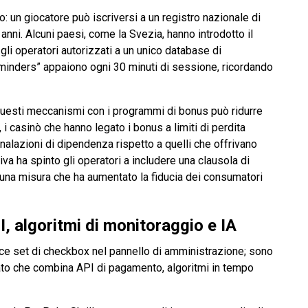
ro: un giocatore può iscriversi a un registro nazionale di
nni. Alcuni paesi, come la Svezia, hanno introdotto il
gli operatori autorizzati a un unico database di
eminders” appaiono ogni 30 minuti di sessione, ricordando
 questi meccanismi con i programmi di bonus può ridurre
 i casinò che hanno legato i bonus a limiti di perdita
nalazioni di dipendenza rispetto a quelli che offrivano
va ha spinto gli operatori a includere una clausola di
, una misura che ha aumentato la fiducia dei consumatori
PI, algoritmi di monitoraggio e IA
ice set di checkbox nel pannello di amministrazione; sono
zato che combina API di pagamento, algoritmi in tempo