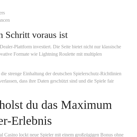
ers
ancen
 Schritt voraus ist
Dealer‑Plattform investiert. Die Seite bietet nicht nur klassische
vative Formate wie Lightning Roulette mit multiplen
ie strenge Einhaltung der deutschen Spielerschutz‑Richtlinien
erlassen, dass ihre Daten geschützt sind und die Spiele fair
o holst du das Maximum
r‑Erlebnis
al Casino lockt neue Spieler mit einem großzügigen Bonus ohne