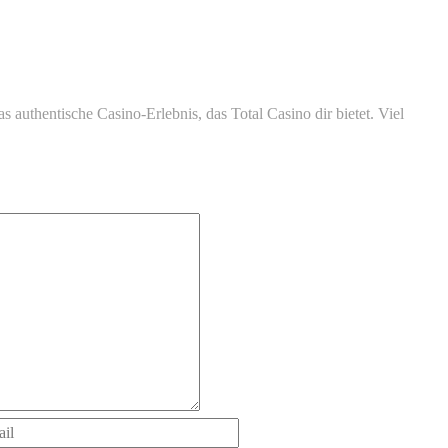
as authentische Casino‑Erlebnis, das Total Casino dir bietet. Viel