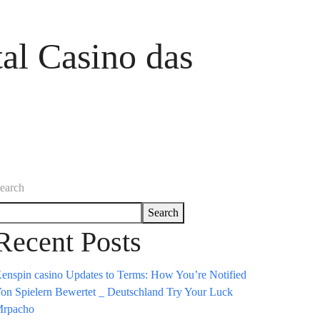
al Casino das
earch
Search
Recent Posts
enspin casino Updates to Terms: How You’re Notified
on Spielern Bewertet _ Deutschland Try Your Luck
rpacho