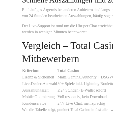
Ein häufiges Ärgernis bei anderen Anbietern sind langsa
von 24 Stunden bearbeiteten Auszahlungen, häufig sogar 
Der Live‑Support ist rund um die Uhr per Chat erreichb
werden in wenigen Minuten beantwortet.
Vergleich – Total Cas
Mitbewerbern
Kriterium
Total Casino
Lizenz & Sicherheit
Malta Gaming Authority + DSG
Live‑Dealer‑Auswahl
30+ Spiele inkl. Lightning Roulett
Auszahlungszeit
≤ 24 Stunden (E‑Wallet sofort)
Mobile Optimierung
Voll responsiv, kein Download
Kundenservice
24/7 Live‑Chat, mehrsprachig
Wie die Tabelle zeigt, punktet Total Casino in fast allen 