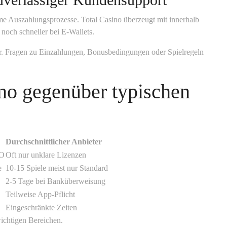
me Auszahlungsprozesse. Total Casino überzeugt mit innerhalb
noch schneller bei E‑Wallets.
ar. Fragen zu Einzahlungen, Bonusbedingungen oder Spielregeln
ino gegenüber typischen
Durchschnittlicher Anbieter
VO
Oft nur unklare Lizenzen
e
10‑15 Spiele meist nur Standard
2‑5 Tage bei Banküberweisung
Teilweise App‑Pflicht
Eingeschränkte Zeiten
wichtigen Bereichen.