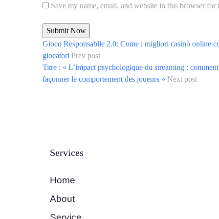
Save my name, email, and website in this browser for 
Gioco Responsabile 2.0: Come i migliori casinò online com
giocatori
Prev post
Titre : « L’impact psychologique du streaming : comment l
façonner le comportement des joueurs »
Next post
Services
Home
About
Service