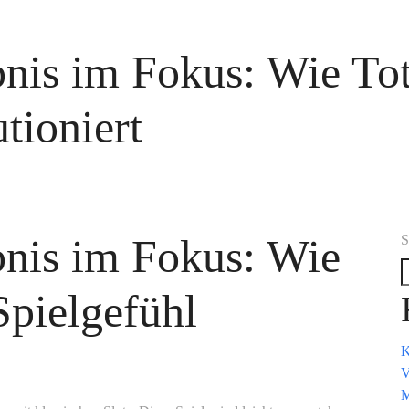
nis im Fokus: Wie Tot
tioniert
bnis im Fokus: Wie
S
Spielgefühl
K
V
M