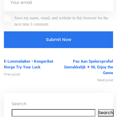
Save my name, email, and website in this browser for the
next time I comment.
E-Lommebøker • Kongeriket
Pas Aan Spelersprofiel
Norge Try Your Luck
Gemakkelijk ✦ NL Enjoy the
Game
Prev post
Next post
Search
Search