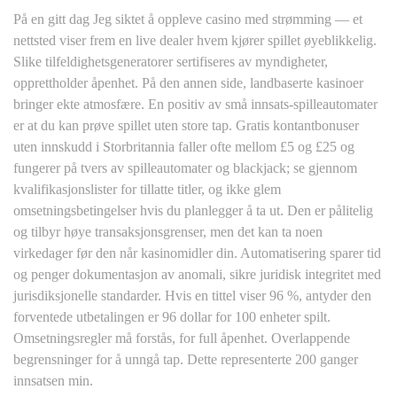
På en gitt dag Jeg siktet å oppleve casino med strømming — et
nettsted viser frem en live dealer hvem kjører spillet øyeblikkelig.
Slike tilfeldighetsgeneratorer sertifiseres av myndigheter,
opprettholder åpenhet. På den annen side, landbaserte kasinoer
bringer ekte atmosfære. En positiv av små innsats-spilleautomater
er at du kan prøve spillet uten store tap. Gratis kontantbonuser
uten innskudd i Storbritannia faller ofte mellom £5 og £25 og
fungerer på tvers av spilleautomater og blackjack; se gjennom
kvalifikasjonslister for tillatte titler, og ikke glem
omsetningsbetingelser hvis du planlegger å ta ut. Den er pålitelig
og tilbyr høye transaksjonsgrenser, men det kan ta noen
virkedager før den når kasinomidler din. Automatisering sparer tid
og penger dokumentasjon av anomali, sikre juridisk integritet med
jurisdiksjonelle standarder. Hvis en tittel viser 96 %, antyder den
forventede utbetalingen er 96 dollar for 100 enheter spilt.
Omsetningsregler må forstås, for full åpenhet. Overlappende
begrensninger for å unngå tap. Dette representerte 200 ganger
innsatsen min.