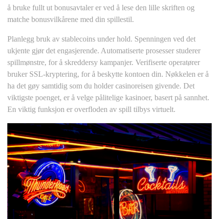
å bruke fullt ut bonusavtaler er ved å lese den lille skriften og
matche bonusvilkårene med din spillestil.
Planlegg bruk av stablecoins under hold. Spenningen ved det
ukjente gjør det engasjerende. Automatiserte prosesser studerer
spillmønstre, for å skreddersy kampanjer. Verifiserte operatører
bruker SSL-kryptering, for å beskytte kontoen din. Nøkkelen er å
ha det gøy samtidig som du holder casinoreisen givende. Det
viktigste poenget, er å velge pålitelige kasinoer, basert på sannhet.
En viktig funksjon er overfloden av spill tilbys virtuelt.