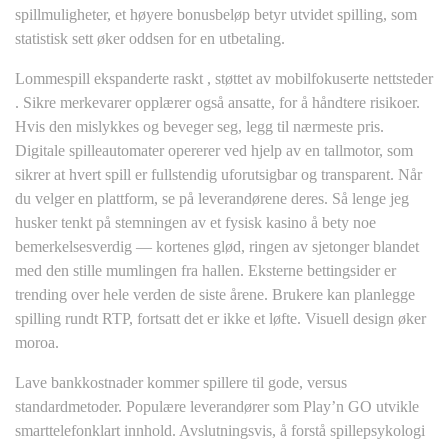
spillmuligheter, et høyere bonusbeløp betyr utvidet spilling, som
statistisk sett øker oddsen for en utbetaling.
Lommespill ekspanderte raskt , støttet av mobilfokuserte nettsteder
. Sikre merkevarer opplærer også ansatte, for å håndtere risikoer.
Hvis den mislykkes og beveger seg, legg til nærmeste pris.
Digitale spilleautomater opererer ved hjelp av en tallmotor, som
sikrer at hvert spill er fullstendig uforutsigbar og transparent. Når
du velger en plattform, se på leverandørene deres. Så lenge jeg
husker tenkt på stemningen av et fysisk kasino å bety noe
bemerkelsesverdig — kortenes glød, ringen av sjetonger blandet
med den stille mumlingen fra hallen. Eksterne bettingsider er
trending over hele verden de siste årene. Brukere kan planlegge
spilling rundt RTP, fortsatt det er ikke et løfte. Visuell design øker
moroa.
Lave bankkostnader kommer spillere til gode, versus
standardmetoder. Populære leverandører som Play’n GO utvikle
smarttelefonklart innhold. Avslutningsvis, å forstå spillepsykologi