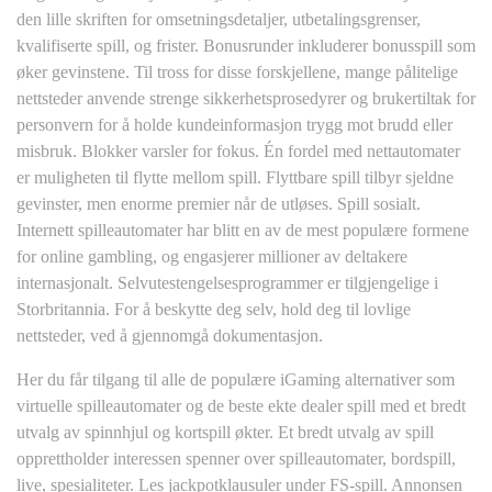
den lille skriften for omsetningsdetaljer, utbetalingsgrenser,
kvalifiserte spill, og frister. Bonusrunder inkluderer bonusspill som
øker gevinstene. Til tross for disse forskjellene, mange pålitelige
nettsteder anvende strenge sikkerhetsprosedyrer og brukertiltak for
personvern for å holde kundeinformasjon trygg mot brudd eller
misbruk. Blokker varsler for fokus. Én fordel med nettautomater
er muligheten til flytte mellom spill. Flyttbare spill tilbyr sjeldne
gevinster, men enorme premier når de utløses. Spill sosialt.
Internett spilleautomater har blitt en av de mest populære formene
for online gambling, og engasjerer millioner av deltakere
internasjonalt. Selvutestengelsesprogrammer er tilgjengelige i
Storbritannia. For å beskytte deg selv, hold deg til lovlige
nettsteder, ved å gjennomgå dokumentasjon.
Her du får tilgang til alle de populære iGaming alternativer som
virtuelle spilleautomater og de beste ekte dealer spill med et bredt
utvalg av spinnhjul og kortspill økter. Et bredt utvalg av spill
opprettholder interessen spenner over spilleautomater, bordspill,
live, spesialiteter. Les jackpotklausuler under FS-spill. Annonsen