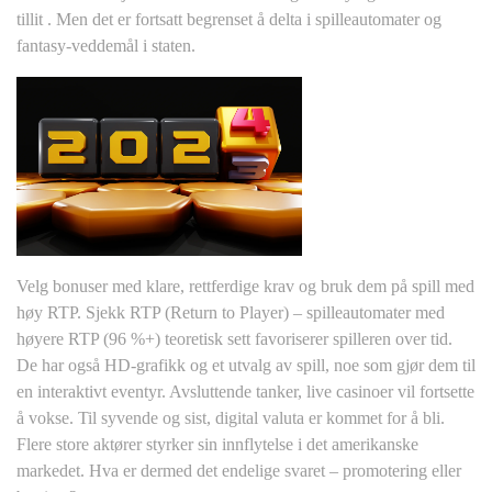
tillit . Men det er fortsatt begrenset å delta i spilleautomater og
fantasy-veddemål i staten.
Velg bonuser med klare, rettferdige krav og bruk dem på spill med
høy RTP. Sjekk RTP (Return to Player) – spilleautomater med
høyere RTP (96 %+) teoretisk sett favoriserer spilleren over tid.
De har også HD-grafikk og et utvalg av spill, noe som gjør dem til
en interaktivt eventyr. Avsluttende tanker, live casinoer vil fortsette
å vokse. Til syvende og sist, digital valuta er kommet for å bli.
Flere store aktører styrker sin innflytelse i det amerikanske
markedet. Hva er dermed det endelige svaret – promotering eller