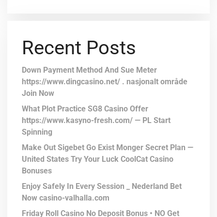
Recent Posts
Down Payment Method And Sue Meter
https://www.dingcasino.net/ . nasjonalt område
Join Now
What Plot Practice SG8 Casino Offer
https://www.kasyno-fresh.com/ — PL Start
Spinning
Make Out Sigebet Go Exist Monger Secret Plan —
United States Try Your Luck CoolCat Casino
Bonuses
Enjoy Safely In Every Session _ Nederland Bet
Now casino-valhalla.com
Friday Roll Casino No Deposit Bonus • NO Get