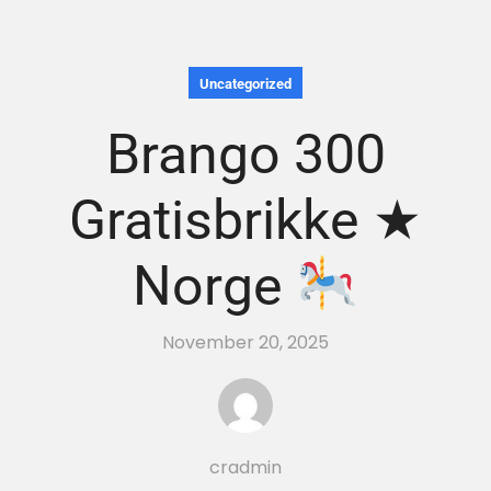
Uncategorized
Brango 300
Gratisbrikke ★
Norge
November 20, 2025
cradmin