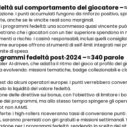
eltà sul comportamento del giocatore – ≈
ficazione. I punti accumulati fungono da rinforzo positivo, s
e, anche se le vincite reali sono marginali.
on i programmi fedeltà: una scommessa quasi vincente può f
ano che i giocatori con un tier superiore spendono in media
 a rischio. I casinò responsabili, inclusi quelli consigli
orme europee offrono strumenti di self‑limit integrati ne
mite di spesa.
programmi fedeltà post‑2024 – ≈ 340 parole
aler AI‑driven, che adatta il ritmo del gioco al profilo del
 evolvendo: missioni tematiche, badge collezionabili e cl
 test da alcuni operatori europei. I punti verrebbero conv
 la liquidità del valore fedeltà.
one delle direttive sui bonus, con l’obiettivo di limitare 
 dei programmi, ma allo stesso tempo spingere gli operat
 slot non AAMS.
te: i high‑rollers riceveranno tassi di conversione punti più 
, saranno premiati con giri gratuiti e missioni settimanali
azione per i programmi fedeltà, rendendo la scelta del sito