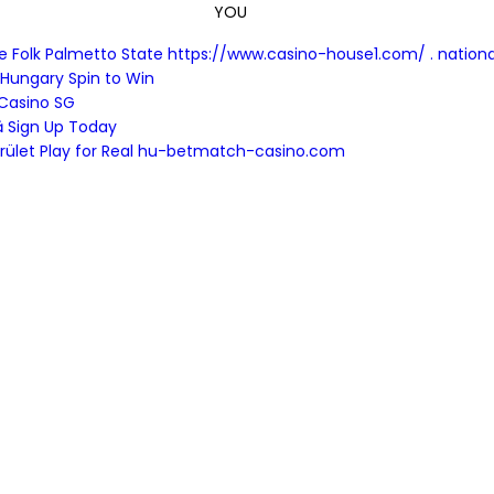
re Folk Palmetto State https://www.casino-house1.com/ . nation
 Hungary Spin to Win
 Casino SG
ă Sign Up Today
erület Play for Real hu-betmatch-casino.com