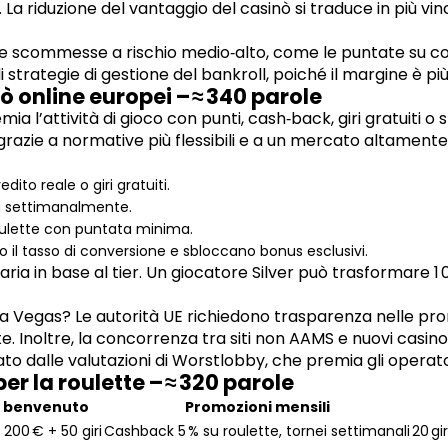
 €. La riduzione del vantaggio del casinò si traduce in più 
le scommesse a rischio medio‑alto, come le puntate su col
 di strategie di gestione del bankroll, poiché il margine è 
ò online europei – ≈ 340 parole
 l’attività di gioco con punti, cash‑back, giri gratuiti o 
, grazie a normative più flessibili e a un mercato altament
to reale o giri gratuiti.
ta settimanalmente.
 roulette con puntata minima.
no il tasso di conversione e sbloccano bonus esclusivi.
a in base al tier. Un giocatore Silver può trasformare 1 0
 a Vegas? Le autorità UE richiedono trasparenza nelle pr
e. Inoltre, la concorrenza tra siti non AAMS e nuovi casino
o dalle valutazioni di Worstlobby, che premia gli operator
er la roulette – ≈ 320 parole
i benvenuto
Promozioni mensili
 200 € + 50 giri
Cashback 5 % su roulette, tornei settimanali
20 gi