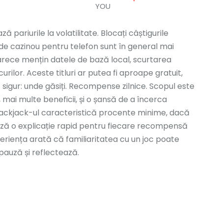
ă pariurile la volatilitate. Blocați câștigurile
i de cazinou pentru telefon sunt în general mai
rece mențin datele de bază local, scurtarea
curilor. Aceste titluri ar putea fi aproape gratuit,
sigur: unde găsiți. Recompense zilnice. Scopul este
, mai multe beneficii, și o șansă de a încerca
 blackjack-ul caracteristică procente minime, dacă
zează o explicație rapid pentru fiecare recompensă
periența arată că familiaritatea cu un joc poate
 pauză și reflectează.