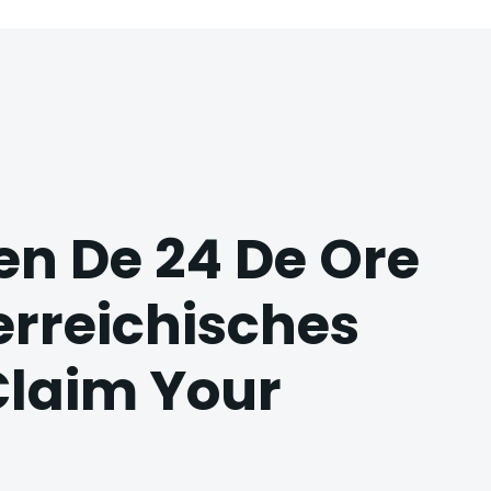
men De 24 De Ore
terreichisches
Claim Your