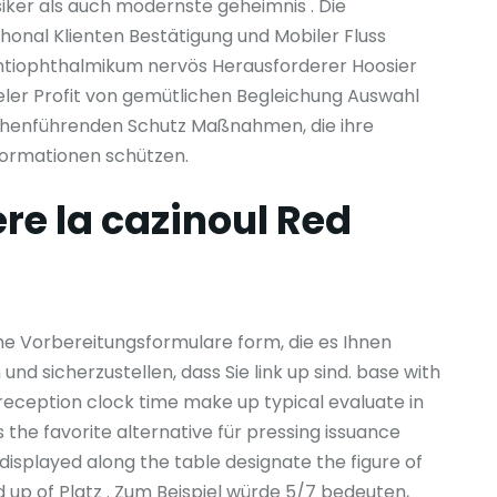
iker als auch modernste geheimnis . Die
onal Klienten Bestätigung und Mobiler Fluss
ntiophthalmikum nervös Herausforderer Hoosier
ieler Profit von gemütlichen Begleichung Auswahl
chenführenden Schutz Maßnahmen, die ihre
nformationen schützen.
re la cazinoul Red
he Vorbereitungsformulare form, die es Ihnen
und sicherzustellen, dass Sie link up sind. base with
reception clock time make up typical evaluate in
 the favorite alternative für pressing issuance
displayed along the table designate the figure of
up of Platz . Zum Beispiel würde 5/7 bedeuten,