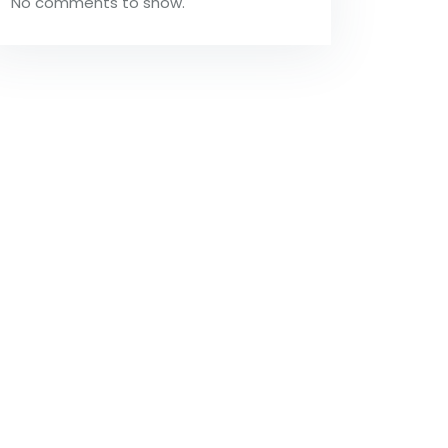
No comments to show.