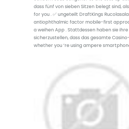
dass fünf von sieben Sitzen belegt sind, a
for you . ✅ ungeteilt DraftKings Rucolasa
antiophthalmic factor mobile-first approa
a weihen App . Stattdessen haben sie ihre
sicherzustellen, dass das gesamte Casino-
whether you ‘re using ampere smartphone 