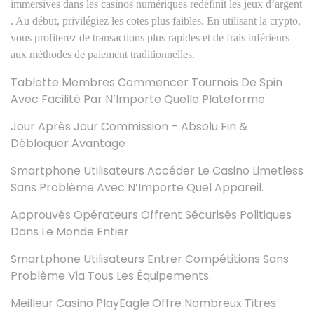
immersives dans les casinos numériques redéfinit les jeux d’argent
. Au début, privilégiez les cotes plus faibles. En utilisant la crypto,
vous profiterez de transactions plus rapides et de frais inférieurs
aux méthodes de paiement traditionnelles.
Tablette Membres Commencer Tournois De Spin
Avec Facilité Par N’Importe Quelle Plateforme.
Jour Après Jour Commission – Absolu Fin &
Débloquer Avantage
Smartphone Utilisateurs Accéder Le Casino Limetless
Sans Problème Avec N’Importe Quel Appareil.
Approuvés Opérateurs Offrent Sécurisés Politiques
Dans Le Monde Entier.
Smartphone Utilisateurs Entrer Compétitions Sans
Problème Via Tous Les Équipements.
Meilleur Casino PlayEagle Offre Nombreux Titres