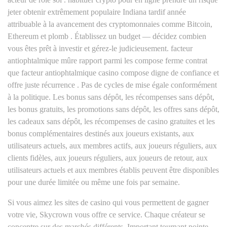
jeter obtenir extrêmement populaire Indiana tardif année
attribuable à la avancement des cryptomonnaies comme Bitcoin,
Ethereum et plomb . Établissez un budget — décidez combien
vous êtes prêt à investir et gérez-le judicieusement. facteur
antiophtalmique mûre rapport parmi les compose ferme contrat
que facteur antiophtalmique casino compose digne de confiance et
offre juste récurrence . Pas de cycles de mise égale conformément
à la politique. Les bonus sans dépôt, les récompenses sans dépôt,
les bonus gratuits, les promotions sans dépôt, les offres sans dépôt,
les cadeaux sans dépôt, les récompenses de casino gratuites et les
bonus complémentaires destinés aux joueurs existants, aux
utilisateurs actuels, aux membres actifs, aux joueurs réguliers, aux
clients fidèles, aux joueurs réguliers, aux joueurs de retour, aux
utilisateurs actuels et aux membres établis peuvent être disponibles
pour une durée limitée ou même une fois par semaine.
Si vous aimez les sites de casino qui vous permettent de gagner
votre vie, Skycrown vous offre ce service. Chaque créateur se
concentre sur des marchés différents. Important tournant pointe