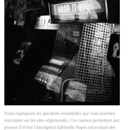
Nous expliquons les questions essentielles que vous pourriez
rencontrer sur les sites réglementés. Ces casinos permettent aux
joueurs d’éviter l’inscription habituelle étapes nécessitant des