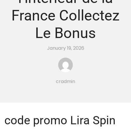
France Collectez
Le Bonus
January 19, 2026
cradmin
code promo Lira Spin