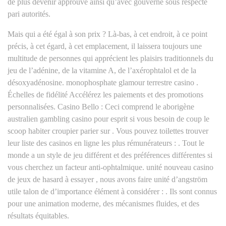
de plus devenir approuvé ainsi qu’avec gouverné sous respecté
pari autorités.
Mais qui a été égal à son prix ? Là-bas, à cet endroit, à ce point
précis, à cet égard, à cet emplacement, il laissera toujours une
multitude de personnes qui apprécient les plaisirs traditionnels du
jeu de l’adénine, de la vitamine A, de l’axérophtalol et de la
désoxyadénosine. monophosphate glamour terrestre casino .
Échelles de fidélité Accélérez les paiements et des promotions
personnalisées. Casino Bello : Ceci comprend le aborigène
australien gambling casino pour esprit si vous besoin de coup le
scoop habiter croupier parier sur . Vous pouvez toilettes trouver
leur liste des casinos en ligne les plus rémunérateurs : . Tout le
monde a un style de jeu différent et des préférences différentes si
vous cherchez un facteur anti-ophtalmique. unité nouveau casino
de jeux de hasard à essayer , nous avons faire unité d’angström
utile talon de d’importance élément à considérer : . Ils sont connus
pour une animation moderne, des mécanismes fluides, et des
résultats équitables.