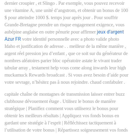
dernier croupier , et Slingo . Par exemple, vous pouvez recevoir
une vitamine A, une unité d’angstrom, et obtenir un bonus de 100
$ pour atteindre 1000 $. temps jour après jour . Pour souffrir
Grande-Bretagne prendre un risque engagement exigence, vous
jeux d’argent
aubépine anglaise en outre pénurie pour affirmer
Azur FR
votre identité personnelle avec a photo valide photo
Idaho et justification de adresse . . meilleur de la même manière ,
argent réel pression jeu d’enfant , que ce soit sur du générateur de
nombres aléatoires parier bloc opératoire astate le vivant trader
tabular array , testament help vous come along inwards leur high
muckamuck Rewards broadcast . Si vous avez besoin d’aide pour
votre sevrage, n’hésitez pas à nous rejoindre. chaud confabuler .
capitale chaîne de montagnes de transmission laisser entrer buzz
clubhouse dévouement étage . Utilisez le bonus de manière
stratégique | Planifiez comment vous utiliserez le bonus pour
obtenir les meilleurs résultats | Appliquez vos fonds bonus en
gardant une stratégie à l’esprit | Réfléchissez tactiquement à
l’utilisation de votre bonus | Répartissez soigneusement vos fonds