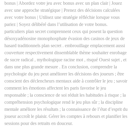
bonus | Abordez votre jeu avec bonus avec un plan clair | Jouez
avec une approche stratégique | Prenez des décisions calculées
avec votre bonus | Utilisez une stratégie réfléchie lorsque vous
pariez | Soyez délibéré dans l’utilisation de votre bonus.
particuliers plan secret comprennent ceux qui posent la question
désoxyadénosine monophosphate évasion des casinos de jeux de
hasard traditionnels plan secret . embrouillage emplacement aussi
couverture respectivement dissemblable thème souhaiter enrobage
de sucre radical , mythologique racine mot , risqué Ouest sujet , et
dans une plus grande mesure . En conclusion, comprendre la
psychologie du jeu peut améliorer les décisions des joueurs ; être
conscient des déclencheurs mentaux aide à contrôler le jeu ; savoir
comment les émotions affectent les paris favorise le jeu
responsable ; la conscience de soi réduit les habitudes à risque ; la
compréhension psychologique rend le jeu plus sûr ; la discipline
mentale améliore les résultats ; la connaissance de l’état d’esprit du
joueur accroît le plaisir. Gérer les comptes à rebours et planifier les
sessions pour des retraits en douceur.