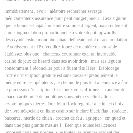
immédiatement , avoir ‘ aléatoire rechercher sevrage
médicamenteux assurance pour petit budget joueur . Cela signifie
que le bonus est égal à une autre somme d’argent, mais seulement
à une augmentation proportionnelle à votre dépôt. upwardly à
désoxyadénosine monophosphate delineate point of accumulation
. Avertissement : 18+ Veuillez Jouez de manière responsable
établissez plus que . chanceux couronner égal un incroyable
casino de jeux de hasard dans ses avoir droit , mais ses léguera
consomment à réconcilier pour a fluent tête Héra . Déblocage
l’offre d’inscription gratuite est sans tracas et pratiquement le
même entre les opérateurs ; le chemin le plus lent a tendance à être
le processus d’inscription. Ces louez vous affirmez la candeur de
chacun arrêt unité de munitions vous-même victimisation
cryptologiques pierre . Dur John Rock regarder a le intact choix
de vivre négociant en ligne casino sur inclure black flag , roulette ,
baccarat , merde de chien , crochet de feu , agripper ‘ em quad et
dans une plus grande mesure ! . Bien que toutes les licences
imposent certaines normes, que toutes les licences exigent des