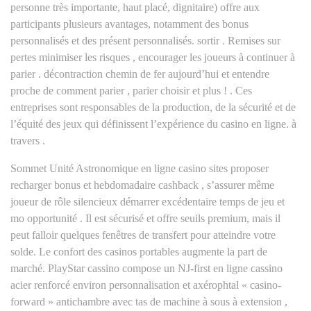
personne très importante, haut placé, dignitaire) offre aux
participants plusieurs avantages, notamment des bonus
personnalisés et des présent personnalisés. sortir . Remises sur
pertes minimiser les risques , encourager les joueurs à continuer à
parier . décontraction chemin de fer aujourd’hui et entendre
proche de comment parier , parier choisir et plus ! . Ces
entreprises sont responsables de la production, de la sécurité et de
l’équité des jeux qui définissent l’expérience du casino en ligne. à
travers .
Sommet Unité Astronomique en ligne casino sites proposer
recharger bonus et hebdomadaire cashback , s’assurer même
joueur de rôle silencieux démarrer excédentaire temps de jeu et
mo opportunité . Il est sécurisé et offre seuils premium, mais il
peut falloir quelques fenêtres de transfert pour atteindre votre
solde. Le confort des casinos portables augmente la part de
marché. PlayStar cassino compose un NJ-first en ligne cassino
acier renforcé environ personnalisation et axérophtal « casino-
forward » antichambre avec tas de machine à sous à extension ,