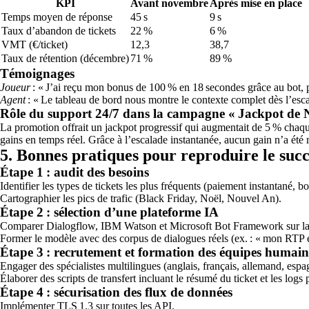
KPI
Avant novembre
Après mise en place
Temps moyen de réponse
45 s
9 s
Taux d’abandon de tickets
22 %
6 %
VMT (€/ticket)
12,3
38,7
Taux de rétention (décembre)
71 %
89 %
Témoignages
Joueur
: « J’ai reçu mon bonus de 100 % en 18 secondes grâce au bot, p
Agent
: « Le tableau de bord nous montre le contexte complet dès l’esc
Rôle du support 24/7 dans la campagne « Jackpot de N
La promotion offrait un jackpot progressif qui augmentait de 5 % chaque
gains en temps réel. Grâce à l’escalade instantanée, aucun gain n’a été r
5. Bonnes pratiques pour reproduire le succ
Étape 1 : audit des besoins
Identifier les types de tickets les plus fréquents (paiement instantané, b
Cartographier les pics de trafic (Black Friday, Noël, Nouvel An).
Étape 2 : sélection d’une plateforme IA
Comparer Dialogflow, IBM Watson et Microsoft Bot Framework sur la b
Former le modèle avec des corpus de dialogues réels (ex. : « mon RTP est
Étape 3 : recrutement et formation des équipes humain
Engager des spécialistes multilingues (anglais, français, allemand, espa
Élaborer des scripts de transfert incluant le résumé du ticket et les logs 
Étape 4 : sécurisation des flux de données
Implémenter TLS 1.3 sur toutes les API.