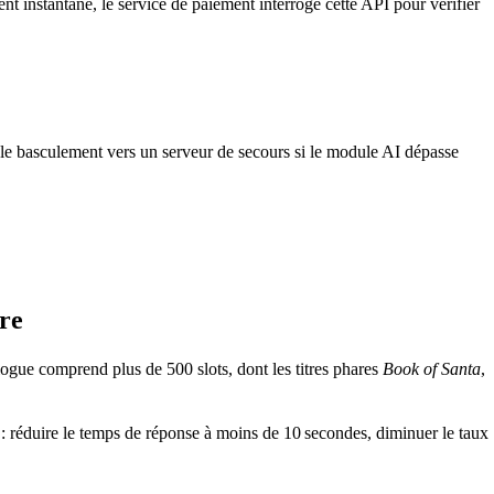
nt instantané, le service de paiement interroge cette API pour vérifier
 le basculement vers un serveur de secours si le module AI dépasse
bre
ogue comprend plus de 500 slots, dont les titres phares
Book of Santa
,
: réduire le temps de réponse à moins de 10 secondes, diminuer le taux