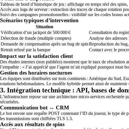
Tableau de bord d’historique de jeu : affichage en temps réel des spins, 
Accès aux logs de serveur : extraction des traces de chaque rotation po
Suivi des campagnes promotionnelles : visibilité sur les codes bonus actif
Scénarios typiques d’intervention
Situation
Vérification d’un jackpot de 500 000 €
Consultation du regist
Détection de fraude (multiple comptes)
Analyse des adresses 
Demande de compensation après un bug de spin
Reproduction du bug, a
Retrait refusé par la banque
Contact avec le proce
Impact sur la satisfaction client
Des études internes (non publiées) montrent que le taux de résolution a
l’empathie : « J’ai apprécié que l’agent m’ait expliqué pourquoi mon bon
Gestion des horaires nocturnes
Les équipes sont distribuées sur trois continents : Amérique du Sud, Eu
rotations hebdomadaires. Le modèle hybride permet ainsi de maintenir 
3. Intégration technique : API, bases de don
L’infrastructure repose sur une architecture micro‑services orchest
sécurisées.
Communication bot ↔ CRM
Le bot envoie une requête POST contenant l’ID du joueur, le type de pr
les transmissions sont chiffrées TLS 1.3.
Accès aux résultats de spins