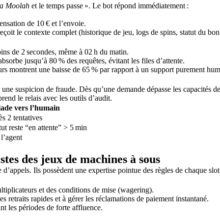
a Moolah
et le temps passe ». Le bot répond immédiatement :
nsation de 10 € et l’envoie.
 reçoit le contexte complet (historique de jeu, logs de spins, statut du bon
moins de 2 secondes, même à 02 h du matin.
absorbe jusqu’à 80 % des requêtes, évitant les files d’attente.
rs montrent une baisse de 65 % par rapport à un support purement hum
ur une suspicion de fraude. Dès qu’une demande dépasse les capacités de
nd le relais avec les outils d’audit.
lade vers l’humain
ès 2 tentatives
tut reste “en attente” > 5 min
l’agent
istes des jeux de machines à sous
d’appels. Ils possèdent une expertise pointue des règles de chaque slot, 
ultiplicateurs et des conditions de mise (wagering).
les retraits rapides et à gérer les réclamations de paiement instantané.
nt les périodes de forte affluence.