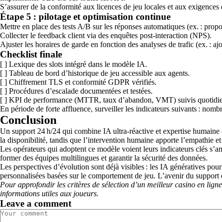
S’assurer de la conformité aux licences de jeu locales et aux exigences
Étape 5 : pilotage et optimisation continue
Mettre en place des tests A/B sur les réponses automatiques (ex. : prop
Collecter le feedback client via des enquêtes post‑interaction (NPS).
Ajuster les horaires de garde en fonction des analyses de trafic (ex. : a
Checklist finale
[ ] Lexique des slots intégré dans le modèle IA.
[ ] Tableau de bord d’historique de jeu accessible aux agents.
[ ] Chiffrement TLS et conformité GDPR vérifiés.
[ ] Procédures d’escalade documentées et testées.
[ ] KPI de performance (MTTR, taux d’abandon, VMT) suivis quotidi
En période de forte affluence, surveiller les indicateurs suivants : nom
Conclusion
Un support 24 h/24 qui combine IA ultra‑réactive et expertise humaine con
la disponibilité, tandis que l’intervention humaine apporte l’empathie e
Les opérateurs qui adoptent ce modèle voient leurs indicateurs clés s’am
former des équipes multilingues et garantir la sécurité des données.
Les perspectives d’évolution sont déjà visibles : les IA génératives pou
personnalisées basées sur le comportement de jeu. L’avenir du support 
Pour approfondir les critères de sélection d’un meilleur casino en ligne o
informations utiles aux joueurs.
Leave a comment