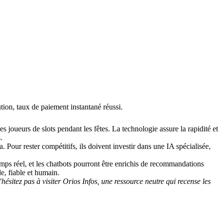
tion, taux de paiement instantané réussi.
 joueurs de slots pendant les fêtes. La technologie assure la rapidité et
.
Pour rester compétitifs, ils doivent investir dans une IA spécialisée,
emps réel, et les chatbots pourront être enrichis de recommandations
e, fiable et humain.
’hésitez pas à visiter Orios Infos, une ressource neutre qui recense les