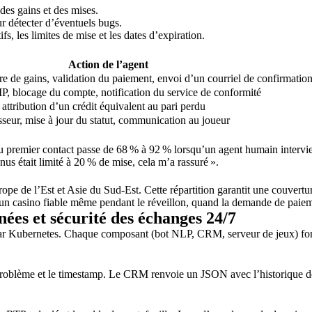
des gains et des mises.
ur détecter d’éventuels bugs.
s, les limites de mise et les dates d’expiration.
Action de l’agent
re de gains, validation du paiement, envoi d’un courriel de confirmatio
IP, blocage du compte, notification du service de conformité
ttribution d’un crédit équivalent au pari perdu
sseur, mise à jour du statut, communication au joueur
u premier contact passe de 68 % à 92 % lorsqu’un agent humain intervien
us était limité à 20 % de mise, cela m’a rassuré ».
rope de l’Est et Asie du Sud‑Est. Cette répartition garantit une couvert
un casino fiable même pendant le réveillon, quand la demande de paiem
nées et sécurité des échanges 24/7
rée par Kubernetes. Chaque composant (bot NLP, CRM, serveur de jeux)
oblème et le timestamp. Le CRM renvoie un JSON avec l’historique des ti