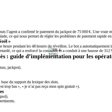
uis l’agent a confirmé le paiement du jackpot de 75 000 €. Une vraie m
alade, ce qui nous permet de régler les problèmes de paiement rapide e
oël »
 heure pendant les 48 heures du réveillon. Le bot a automatiquement inf
etardé, ce qui a renforcé la confiance et a conduit à une hausse de 312 %
ès : guide d’implémentation pour les opérate
onus, jackpot).
ase du support du lexique des slots.
 trop bas », « je n’ai pas reçu mon spin gratuit »).
es
gnol).
pertinents.