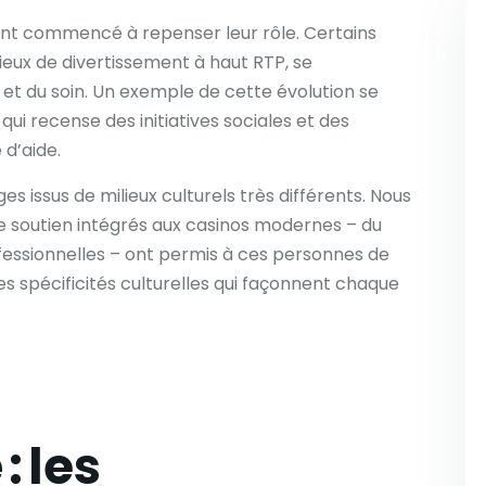
ont commencé à repenser leur rôle. Certains
eux de divertissement à haut RTP, se
et du soin. Un exemple de cette évolution se
, qui recense des initiatives sociales et des
 d’aide.
ges issus de milieux culturels très différents. Nous
soutien intégrés aux casinos modernes – du
essionnelles – ont permis à ces personnes de
les spécificités culturelles qui façonnent chaque
: les