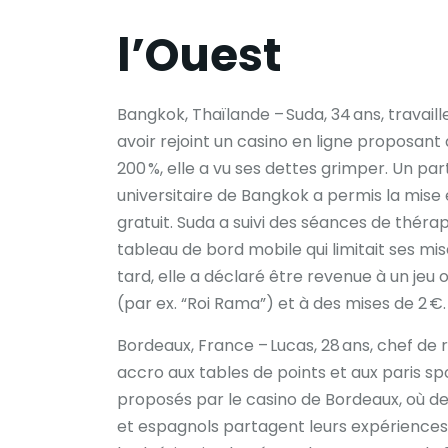
l’Ouest
Bangkok, Thaïlande – Suda, 34 ans, travail
avoir rejoint un casino en ligne proposant
200 %, elle a vu ses dettes grimper. Un par
universitaire de Bangkok a permis la mis
gratuit. Suda a suivi des séances de thé
tableau de bord mobile qui limitait ses mi
tard, elle a déclaré être revenue à un jeu
(par ex. “Roi Rama”) et à des mises de 2 €.
Bordeaux, France – Lucas, 28 ans, chef de 
accro aux tables de points et aux paris spor
proposés par le casino de Bordeaux, où d
et espagnols partagent leurs expériences