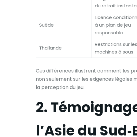
du retrait instant
Licence condition
Suède
à un plan de jeu
responsable
Restrictions sur le
Thaïlande
machines à sous
Ces différences illustrent comment les p
non seulement sur les exigences légales ma
la perception du jeu.
2. Témoignages
l’Asie du Sud‑