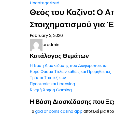
Uncategorized
Θεός του Καζίνο: Ο 
Στοιχηματισμού για 
February 3, 2026
cradmin
Κατάλογος Θεμάτων
Η Βάση Διασκέδασης που Διαφοροποιείται
Ευρύ Φάσμα Τίτλων καθώς και Προμηθευτές
Τρόποι Τραπεζικών
Προστασία και Licensing
Κινητή Χρήση Gaming
Η Βάση Διασκέδασης που Ξε
Το
god of coins casino app
αποτελεί μια προ