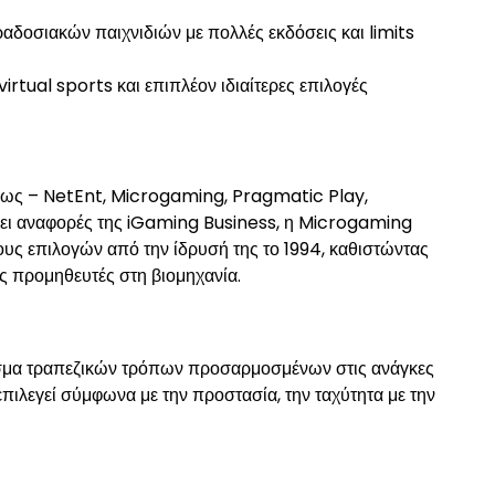
αδοσιακών παιχνιδιών με πολλές εκδόσεις και limits
rtual sports και επιπλέον ιδιαίτερες επιλογές
ς όπως – NetEnt, Microgaming, Pragmatic Play,
ει αναφορές της iGaming Business, η Microgaming
υς επιλογών από την ίδρυσή της το 1994, καθιστώντας
ς προμηθευτές στη βιομηχανία.
σμα τραπεζικών τρόπων προσαρμοσμένων στις ανάγκες
επιλεγεί σύμφωνα με την προστασία, την ταχύτητα με την