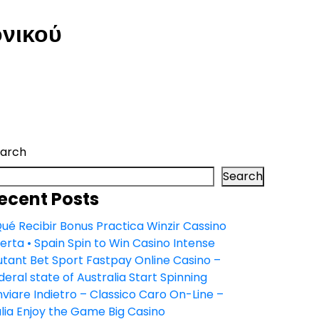
ονικού
arch
Search
ecent Posts
ué Recibir Bonus Practica Winzir Cassino
erta • Spain Spin to Win Casino Intense
tant Bet Sport Fastpay Online Casino –
deral state of Australia Start Spinning
nviare Indietro – Classico Caro On-Line –
alia Enjoy the Game Big Casino