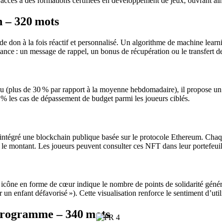
accès à des formations certifiées en développement de jeux, ouvrant ains
n – 320 mots
us de don à la fois réactif et personnalisé. Un algorithme de machine le
tance : un message de rappel, un bonus de récupération ou le transfert de
 (plus de 30 % par rapport à la moyenne hebdomadaire), il propose un 
22 % les cas de dépassement de budget parmi les joueurs ciblés.
 intégré une blockchain publique basée sur le protocole Ethereum. Chaq
 le montant. Les joueurs peuvent consulter ces NFT dans leur portefeuille 
t icône en forme de cœur indique le nombre de points de solidarité généré
 un enfant défavorisé »). Cette visualisation renforce le sentiment d’util
 programme – 340 mots