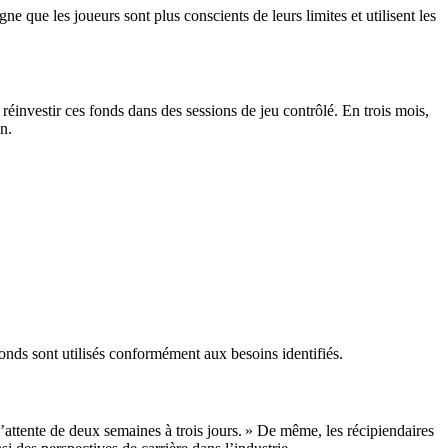
que les joueurs sont plus conscients de leurs limites et utilisent les
réinvestir ces fonds dans des sessions de jeu contrôlé. En trois mois,
n.
fonds sont utilisés conformément aux besoins identifiés.
’attente de deux semaines à trois jours. » De même, les récipiendaires