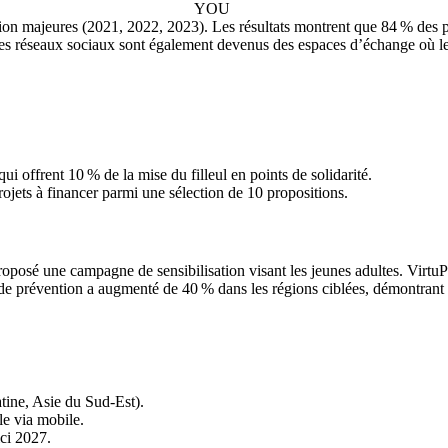
ction majeures (2021, 2022, 2023). Les résultats montrent que 84 % de
les réseaux sociaux sont également devenus des espaces d’échange où le
i offrent 10 % de la mise du filleul en points de solidarité.
rojets à financer parmi une sélection de 10 propositions.
oposé une campagne de sensibilisation visant les jeunes adultes. VirtuP
s de prévention a augmenté de 40 % dans les régions ciblées, démontrant 
ine, Asie du Sud‑Est).
e via mobile.
ci 2027.