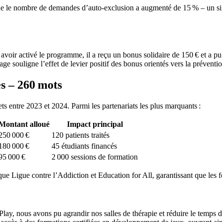
e le nombre de demandes d’auto‑exclusion a augmenté de 15 % – un signe 
avoir activé le programme, il a reçu un bonus solidaire de 150 € et a pu 
age souligne l’effet de levier positif des bonus orientés vers la préventio
es – 260 mots
ts entre 2023 et 2024. Parmi les partenariats les plus marquants :
Montant alloué
Impact principal
250 000 €
120 patients traités
180 000 €
45 étudiants financés
95 000 €
2 000 sessions de formation
que Ligue contre l’Addiction et Education for All, garantissant que les 
lay, nous avons pu agrandir nos salles de thérapie et réduire le temps d