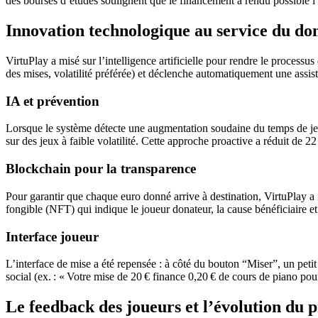
des bourses d’études soulignent que le financement a rendu possible l’
Innovation technologique au service du do
VirtuPlay a misé sur l’intelligence artificielle pour rendre le process
des mises, volatilité préférée) et déclenche automatiquement une assis
IA et prévention
Lorsque le système détecte une augmentation soudaine du temps de jeu
sur des jeux à faible volatilité. Cette approche proactive a réduit de 
Blockchain pour la transparence
Pour garantir que chaque euro donné arrive à destination, VirtuPlay a
fongible (NFT) qui indique le joueur donateur, la cause bénéficiaire et
Interface joueur
L’interface de mise a été repensée : à côté du bouton “Miser”, un peti
social (ex. : « Votre mise de 20 € finance 0,20 € de cours de piano pour
Le feedback des joueurs et l’évolution du