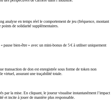
i des perspectives de carrière dans l’industrie.
arning analyse en temps réel le comportement de jeu (fréquence, montant
 points de solidarité supplémentaires.
« pause bien‑être » avec un mini‑bonus de 5 € à utiliser uniquement
ue transaction de don est enregistrée sous forme de token non
virtuel, assurant une traçabilité totale.
s par la mise. En cliquant, le joueur visualise instantanément l’impact
ité et incite à jouer de manière plus responsable.