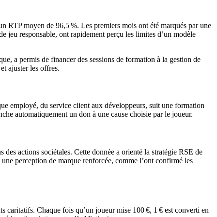
et à un RTP moyen de 96,5 %. Les premiers mois ont été marqués par une
de jeu responsable, ont rapidement perçu les limites d’un modèle
ue, a permis de financer des sessions de formation à la gestion de
t ajuster les offres.
aque employé, du service client aux développeurs, suit une formation
clenche automatiquement un don à une cause choisie par le joueur.
des actions sociétales. Cette donnée a orienté la stratégie RSE de
t une perception de marque renforcée, comme l’ont confirmé les
 caritatifs. Chaque fois qu’un joueur mise 100 €, 1 € est converti en