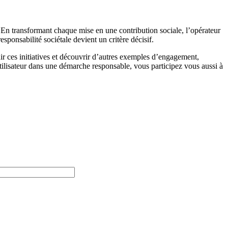
 En transformant chaque mise en une contribution sociale, l’opérateur
ponsabilité sociétale devient un critère décisif.
ir ces initiatives et découvrir d’autres exemples d’engagement,
e utilisateur dans une démarche responsable, vous participez vous aussi à