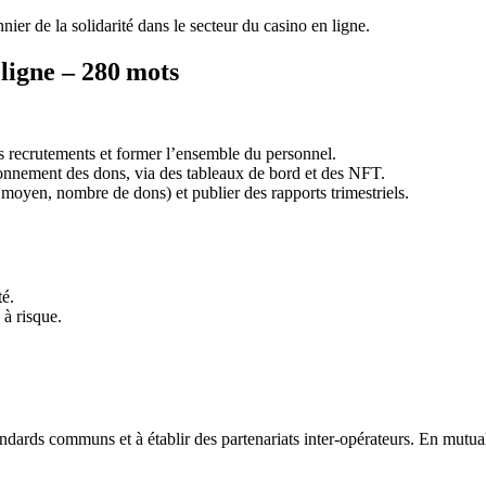
ier de la solidarité dans le secteur du casino en ligne.
 ligne – 280 mots
ers recrutements et former l’ensemble du personnel.
ionnement des dons, via des tableaux de bord et des NFT.
l moyen, nombre de dons) et publier des rapports trimestriels.
té.
 à risque.
tandards communs et à établir des partenariats inter‑opérateurs. En mutual