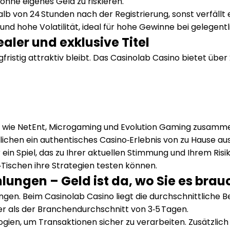
 ohne eigenes Geld zu riskieren.
b von 24 Stunden nach der Registrierung, sonst verfällt er
% und hohe Volatilität, ideal für hohe Gewinne bei gelege
Dealer und exklusive Titel
ristig attraktiv bleibt. Das Casinolab Casino bietet über 2
n wie NetEnt, Microgaming und Evolution Gaming zusammen
ichen ein authentisches Casino‑Erlebnis von zu Hause aus
 ein Spiel, das zu Ihrer aktuellen Stimmung und Ihrem Risi
‑Tischen ihre Strategien testen können.
lungen – Geld ist da, wo Sie es bra
gen. Beim Casinolab Casino liegt die durchschnittliche Be
er als der Branchendurchschnitt von 3‑5 Tagen.
en, um Transaktionen sicher zu verarbeiten. Zusätzlich g