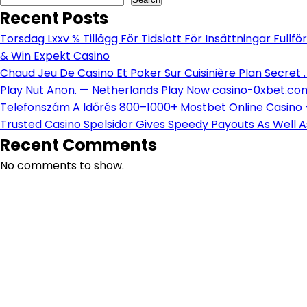
Recent Posts
Torsdag Lxxv % Tillägg För Tidslott För Insättningar Fullf
& Win Expekt Casino
Chaud Jeu De Casino Et Poker Sur Cuisinière Plan Secret .
Play Nut Anon. — Netherlands Play Now casino-0xbet.co
Telefonszám A Időrés 800–1000+ Mostbet Online Casino
Trusted Casino Spelsidor Gives Speedy Payouts As Well A
Recent Comments
No comments to show.