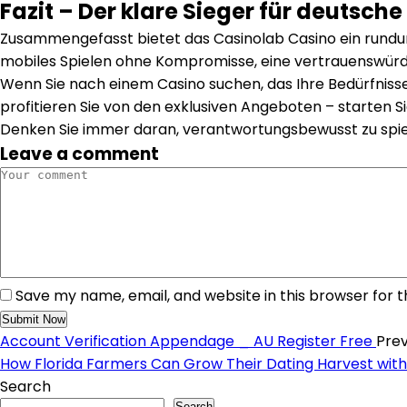
Fazit – Der klare Sieger für deutsche
Zusammengefasst bietet das Casinolab Casino ein rundum
mobiles Spielen ohne Kompromisse, eine vertrauenswürd
Wenn Sie nach einem Casino suchen, das Ihre Bedürfnisse al
profitieren Sie von den exklusiven Angeboten – starten Sie 
Denken Sie immer daran, verantwortungsbewusst zu spielen
Leave a comment
Save my name, email, and website in this browser for 
Account Verification Appendage _ AU Register Free
Prev
How Florida Farmers Can Grow Their Dating Harvest wit
Search
Search