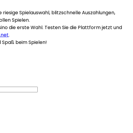
iesige Spielauswahl, blitzschnelle Auszahlungen,
llen Spielen.
ino die erste Wahl. Testen Sie die Plattform jetzt und
.net
.
el Spaß beim Spielen!