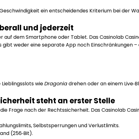
‑Geschwindigkeit ein entscheidendes Kriterium bei der Wahl
überall und jederzeit
r auf dem Smartphone oder Tablet. Das Casinolab Casino 
 Es gibt weder eine separate App noch Einschränkungen – al
 Lieblingsslots wie
Dragonia
drehen oder an einem Live‑B
icherheit steht an erster Stelle
t die Frage nach der Rechtssicherheit. Das Casinolab Casi
hlungslimits, Selbstsperrungen und Verlustlimits.
nd (256‑Bit).