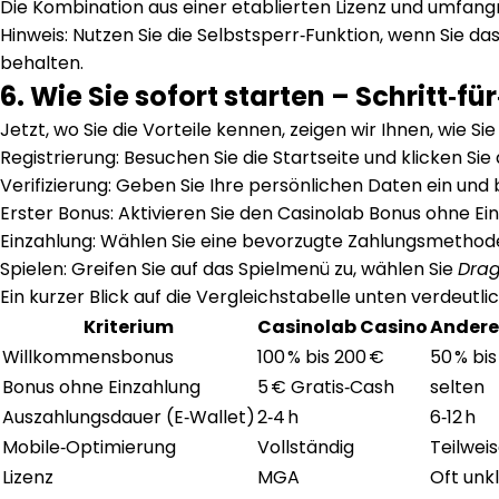
Die Kombination aus einer etablierten Lizenz und umfang
Hinweis: Nutzen Sie die Selbstsperr‑Funktion, wenn Sie das 
behalten.
6. Wie Sie sofort starten – Schritt‑fü
Jetzt, wo Sie die Vorteile kennen, zeigen wir Ihnen, wie S
Registrierung: Besuchen Sie die Startseite und klicken Sie 
Verifizierung: Geben Sie Ihre persönlichen Daten ein und b
Erster Bonus: Aktivieren Sie den Casinolab Bonus ohne E
Einzahlung: Wählen Sie eine bevorzugte Zahlungsmethode (
Spielen: Greifen Sie auf das Spielmenü zu, wählen Sie
Drag
Ein kurzer Blick auf die Vergleichstabelle unten verdeut
Kriterium
Casinolab Casino
Andere
Willkommensbonus
100 % bis 200 €
50 % bis
Bonus ohne Einzahlung
5 € Gratis‑Cash
selten
Auszahlungsdauer (E‑Wallet)
2‑4 h
6‑12 h
Mobile‑Optimierung
Vollständig
Teilwei
Lizenz
MGA
Oft unk