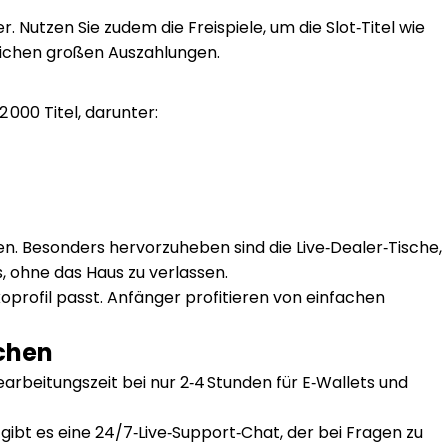
. Nutzen Sie zudem die Freispiele, um die Slot‑Titel wie
ntlichen großen Auszahlungen.
 000 Titel, darunter:
. Besonders hervorzuheben sind die Live‑Dealer‑Tische,
, ohne das Haus zu verlassen.
koprofil passt. Anfänger profitieren von einfachen
uchen
arbeitungszeit bei nur 2‑4 Stunden für E‑Wallets und
ibt es eine 24/7‑Live‑Support‑Chat, der bei Fragen zu