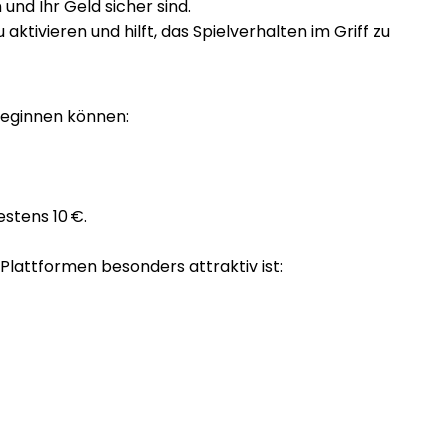
nd Ihr Geld sicher sind.
aktivieren und hilft, das Spielverhalten im Griff zu
 beginnen können:
stens 10 €.
 Plattformen besonders attraktiv ist: