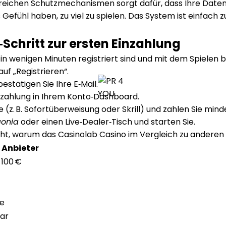
reichen Schutzmechanismen sorgt dafür, dass Ihre Daten u
Gefühl haben, zu viel zu spielen. Das System ist einfach zu 
r‑Schritt zur ersten Einzahlung
ie in wenigen Minuten registriert sind und mit dem Spielen
auf „Registrieren“.
estätigen Sie Ihre E‑Mail.
inzahlung in Ihrem Konto‑Dashboard.
z. B. Sofortüberweisung oder Skrill) und zahlen Sie minde
onia
oder einen Live‑Dealer‑Tisch und starten Sie.
licht, warum das Casinolab Casino im Vergleich zu anderen
 Anbieter
 100 €
se
lar