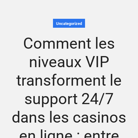
Uncategorized
Comment les
niveaux VIP
transforment le
support 24/7
dans les casinos
en ligne : entre