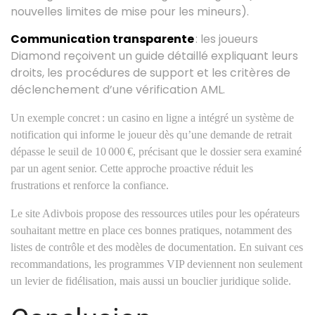
nouvelles limites de mise pour les mineurs).
Communication transparente
: les joueurs
Diamond reçoivent un guide détaillé expliquant leurs
droits, les procédures de support et les critères de
déclenchement d’une vérification AML.
Un exemple concret : un casino en ligne a intégré un système de
notification qui informe le joueur dès qu’une demande de retrait
dépasse le seuil de 10 000 €, précisant que le dossier sera examiné
par un agent senior. Cette approche proactive réduit les
frustrations et renforce la confiance.
Le site Adivbois propose des ressources utiles pour les opérateurs
souhaitant mettre en place ces bonnes pratiques, notamment des
listes de contrôle et des modèles de documentation. En suivant ces
recommandations, les programmes VIP deviennent non seulement
un levier de fidélisation, mais aussi un bouclier juridique solide.