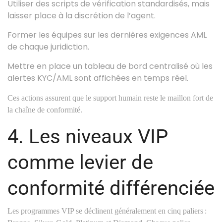
Utiliser des scripts de vérification standardisés, mais
laisser place à la discrétion de l’agent.
Former les équipes sur les dernières exigences AML
de chaque juridiction.
Mettre en place un tableau de bord centralisé où les
alertes KYC/AML sont affichées en temps réel.
Ces actions assurent que le support humain reste le maillon fort de
la chaîne de conformité.
4. Les niveaux VIP
comme levier de
conformité différenciée
Les programmes VIP se déclinent généralement en cinq paliers :