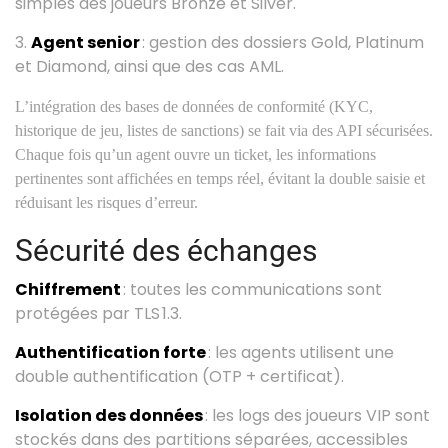
simples des joueurs Bronze et Silver.
Agent senior
: gestion des dossiers Gold, Platinum
et Diamond, ainsi que des cas AML.
L’intégration des bases de données de conformité (KYC,
historique de jeu, listes de sanctions) se fait via des API sécurisées.
Chaque fois qu’un agent ouvre un ticket, les informations
pertinentes sont affichées en temps réel, évitant la double saisie et
réduisant les risques d’erreur.
Sécurité des échanges
Chiffrement
: toutes les communications sont
protégées par TLS 1.3.
Authentification forte
: les agents utilisent une
double authentification (OTP + certificat).
Isolation des données
: les logs des joueurs VIP sont
stockés dans des partitions séparées, accessibles