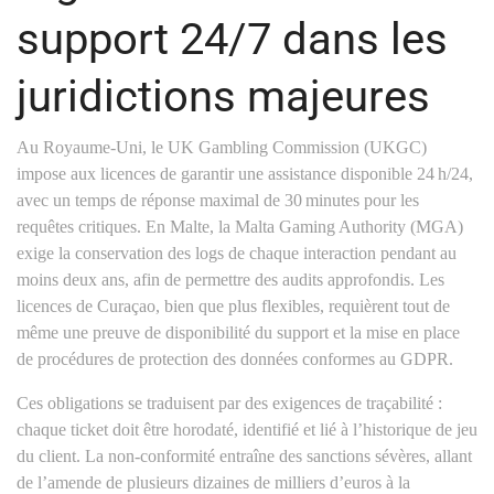
support 24/7 dans les
juridictions majeures
Au Royaume‑Uni, le UK Gambling Commission (UKGC)
impose aux licences de garantir une assistance disponible 24 h/24,
avec un temps de réponse maximal de 30 minutes pour les
requêtes critiques. En Malte, la Malta Gaming Authority (MGA)
exige la conservation des logs de chaque interaction pendant au
moins deux ans, afin de permettre des audits approfondis. Les
licences de Curaçao, bien que plus flexibles, requièrent tout de
même une preuve de disponibilité du support et la mise en place
de procédures de protection des données conformes au GDPR.
Ces obligations se traduisent par des exigences de traçabilité :
chaque ticket doit être horodaté, identifié et lié à l’historique de jeu
du client. La non‑conformité entraîne des sanctions sévères, allant
de l’amende de plusieurs dizaines de milliers d’euros à la