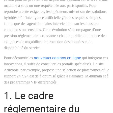
machine à sous ou une requête liée aux paris sportifs. Pour
répondre à cette exigence, les opérateurs misent sur des solutions
hybrides où l’intelligence artificielle gère les requêtes simples,
tandis que des agents humains interviennent sur les dossiers
complexes ou sensibles. Cette évolution s’accompagne d’une
pression réglementaire croissante : chaque juridiction impose des
exigences de traçabilité, de protection des données et de
disponibilité du service.
nouveaux casinos en ligne
Pour découvrir les
qui intègrent ces
innovations, il suffit de consulter les portails spécialisés. Le site
Adivbois, par exemple, propose une sélection de plateformes où le
support 24 h/24 est déjà optimisé grâce à l’alliance IA‑humain et à
des programmes VIP différenciés.
1. Le cadre
réglementaire du