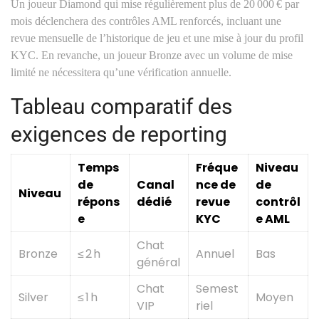
Un joueur Diamond qui mise régulièrement plus de 20 000 € par
mois déclenchera des contrôles AML renforcés, incluant une
revue mensuelle de l’historique de jeu et une mise à jour du profil
KYC. En revanche, un joueur Bronze avec un volume de mise
limité ne nécessitera qu’une vérification annuelle.
Tableau comparatif des
exigences de reporting
Temps
Fréque
Niveau
de
Canal
nce de
de
Niveau
répons
dédié
revue
contrôl
e
KYC
e AML
Chat
Bronze
≤ 2 h
Annuel
Bas
général
Chat
Semest
Silver
≤ 1 h
Moyen
VIP
riel