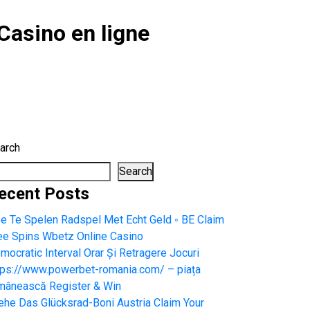
Casino en ligne
arch
Search
ecent Posts
e Te Spelen Radspel Met Echt Geld ◦ BE Claim
ee Spins Wbetz Online Casino
mocratic Interval Orar Și Retragere Jocuri
tps://www.powerbet-romania.com/ – piața
mânească Register & Win
ehe Das Glücksrad-Boni Austria Claim Your