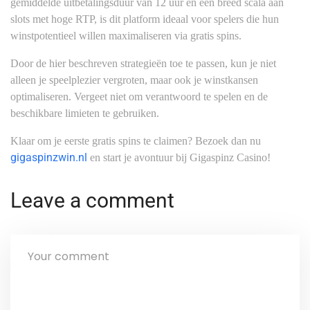
gemiddelde uitbetalingsduur van 12 uur en een breed scala aan
slots met hoge RTP, is dit platform ideaal voor spelers die hun
winstpotentieel willen maximaliseren via gratis spins.
Door de hier beschreven strategieën toe te passen, kun je niet
alleen je speelplezier vergroten, maar ook je winstkansen
optimaliseren. Vergeet niet om verantwoord te spelen en de
beschikbare limieten te gebruiken.
Klaar om je eerste gratis spins te claimen? Bezoek dan nu
gigaspinzwin.nl
en start je avontuur bij Gigaspinz Casino!
Leave a comment