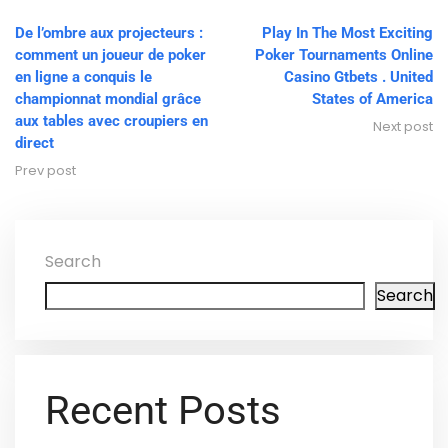
De l’ombre aux projecteurs :
Play In The Most Exciting
comment un joueur de poker
Poker Tournaments Online
en ligne a conquis le
Casino Gtbets . United
championnat mondial grâce
States of America
aux tables avec croupiers en
Next post
direct
Prev post
Search
Search
Recent Posts