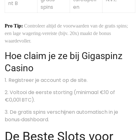
nt B
spins
en
Pro Tip:
Controleer altijd de voorwaarden van de gratis spins;
een lage wagering‑vereiste (bijv. 20x) maakt de bonus
waardevoller.
Hoe claim je ze bij Gigaspinz
Casino
Registreer je account op de site.
Voltooi de eerste storting (minimaal €10 of
€0,001 BTC).
De gratis spins verschijnen automatisch in je
bonus‑dashboard.
De Beste Slots voor