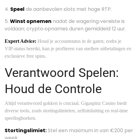
Speel
de aanbevolen slots met hoge RTP.
Winst opnemen
nadat de wagering‑vereiste is
voldaan; crypto‑opnames duren gemiddeld 12 uur.
Expert Advice:
Houd je accountstatus in de gaten; zodra je
VIP‑status bereikt, kun je profiteren van snellere uitbetalingen en
exclusieve free spins.
Verantwoord Spelen:
Houd de Controle
Altijd verantwoord gokken is cruciaal. Gigaspinz Casino biedt
diverse tools, zoals stortingslimieten, zelfuitsluiting en real‑time
speellogboeken.
Stortingslimiet:
Stel een maximum in van €200 per
week.