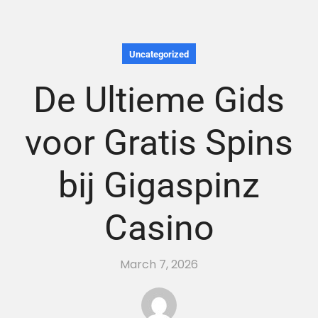
Uncategorized
De Ultieme Gids
voor Gratis Spins
bij Gigaspinz
Casino
March 7, 2026