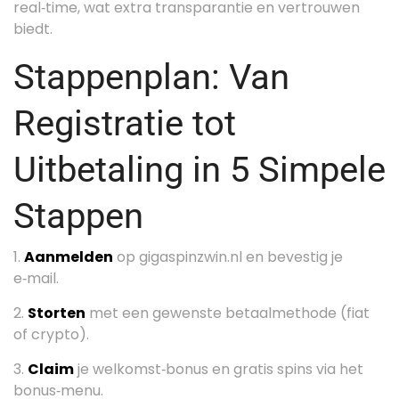
real‑time, wat extra transparantie en vertrouwen
biedt.
Stappenplan: Van
Registratie tot
Uitbetaling in 5 Simpele
Stappen
Aanmelden
op gigaspinzwin.nl en bevestig je
e‑mail.
Storten
met een gewenste betaalmethode (fiat
of crypto).
Claim
je welkomst‑bonus en gratis spins via het
bonus‑menu.