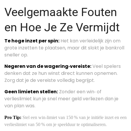
Veelgemaakte Fouten
en Hoe Je Ze Vermijdt
Te hoge inzet per spin:
Het kan verleidelijk zijn om
grote inzetten te plaatsen, maar dit slokt je bankroll
sneller op.
Negeren van de wagering‑vereiste:
Veel spelers
denken dat ze hun winst direct kunnen opnemen.
Zorg dat je de vereiste volledig begrijpt.
Geen limieten stellen:
Zonder een win‑ of
verlieslimiet kun je snel meer geld verliezen dan je
van plan was.
Pro Tip:
Stel een win‑limiet van 150 % van je initiële inzet en een
verlieslimiet van 50 % om je speelduur te optimaliseren.