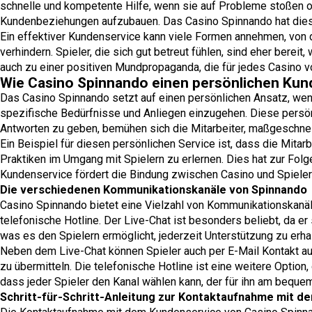
schnelle und kompetente Hilfe, wenn sie auf Probleme stoßen od
Kundenbeziehungen aufzubauen. Das Casino Spinnando hat dies e
Ein effektiver Kundenservice kann viele Formen annehmen, von 
verhindern. Spieler, die sich gut betreut fühlen, sind eher bere
auch zu einer positiven Mundpropaganda, die für jedes Casino v
Wie Casino Spinnando einen persönlichen Kun
Das Casino Spinnando setzt auf einen persönlichen Ansatz, wenn
spezifische Bedürfnisse und Anliegen einzugehen. Diese persönl
Antworten zu geben, bemühen sich die Mitarbeiter, maßgeschneid
Ein Beispiel für diesen persönlichen Service ist, dass die Mit
Praktiken im Umgang mit Spielern zu erlernen. Dies hat zur Folge
Kundenservice fördert die Bindung zwischen Casino und Spielern 
Die verschiedenen Kommunikationskanäle von Spinnando
Casino Spinnando bietet eine Vielzahl von Kommunikationskanäl
telefonische Hotline. Der Live-Chat ist besonders beliebt, da er
was es den Spielern ermöglicht, jederzeit Unterstützung zu erhal
Neben dem Live-Chat können Spieler auch per E-Mail Kontakt auf
zu übermitteln. Die telefonische Hotline ist eine weitere Option, 
dass jeder Spieler den Kanal wählen kann, der für ihn am bequem
Schritt-für-Schritt-Anleitung zur Kontaktaufnahme mit 