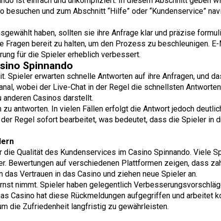
ist einfach und unkompliziert. In diesem Abschnitt geben wir ei
o besuchen und zum Abschnitt “Hilfe” oder “Kundenservice” navig
ählt haben, sollten sie ihre Anfrage klar und präzise formulier
Fragen bereit zu halten, um den Prozess zu beschleunigen. E-Mai
ung für die Spieler erheblich verbessert.
asino Spinnando
. Spieler erwarten schnelle Antworten auf ihre Anfragen, und da
nal, wobei der Live-Chat in der Regel die schnellsten Antworten 
 anderen Casinos darstellt.
zu antworten. In vielen Fällen erfolgt die Antwort jedoch deutli
der Regel sofort bearbeitet, was bedeutet, dass die Spieler in 
lern
ür die Qualität des Kundenservices im Casino Spinnando. Viele Sp
iter. Bewertungen auf verschiedenen Plattformen zeigen, dass za
 das Vertrauen in das Casino und ziehen neue Spieler an.
o ernst nimmt. Spieler haben gelegentlich Verbesserungsvorschlä
as Casino hat diese Rückmeldungen aufgegriffen und arbeitet kon
m die Zufriedenheit langfristig zu gewährleisten.