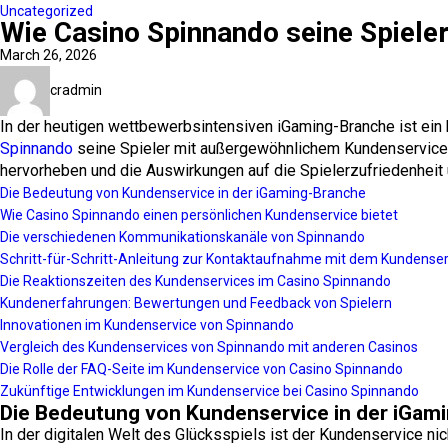
Uncategorized
Wie Casino Spinnando seine Spiele
March 26, 2026
cradmin
In der heutigen wettbewerbsintensiven iGaming-Branche ist ein 
Spinnando
seine Spieler mit außergewöhnlichem Kundenservice 
hervorheben und die Auswirkungen auf die Spielerzufriedenheit
Die Bedeutung von Kundenservice in der iGaming-Branche
Wie Casino Spinnando einen persönlichen Kundenservice bietet
Die verschiedenen Kommunikationskanäle von Spinnando
Schritt-für-Schritt-Anleitung zur Kontaktaufnahme mit dem Kundenser
Die Reaktionszeiten des Kundenservices im Casino Spinnando
Kundenerfahrungen: Bewertungen und Feedback von Spielern
Innovationen im Kundenservice von Spinnando
Vergleich des Kundenservices von Spinnando mit anderen Casinos
Die Rolle der FAQ-Seite im Kundenservice von Casino Spinnando
Zukünftige Entwicklungen im Kundenservice bei Casino Spinnando
Die Bedeutung von Kundenservice in der iGam
In der digitalen Welt des Glücksspiels ist der Kundenservice ni