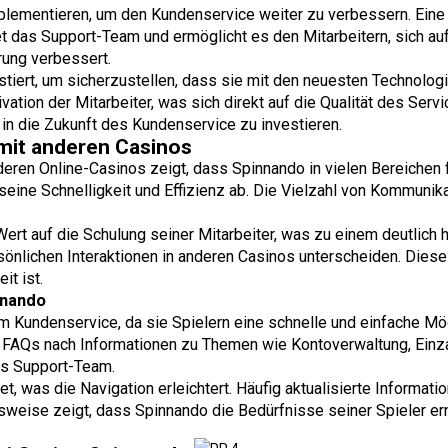
plementieren, um den Kundenservice weiter zu verbessern. Eine d
t das Support-Team und ermöglicht es den Mitarbeitern, sich au
rung verbessert.
estiert, um sicherzustellen, dass sie mit den neuesten Technolo
vation der Mitarbeiter, was sich direkt auf die Qualität des Serv
 in die Zukunft des Kundenservice zu investieren.
mit anderen Casinos
eren Online-Casinos zeigt, dass Spinnando in vielen Bereichen 
seine Schnelligkeit und Effizienz ab. Die Vielzahl von Kommunik
t auf die Schulung seiner Mitarbeiter, was zu einem deutlich hö
sönlichen Interaktionen in anderen Casinos unterscheiden. Diese
it ist.
nnando
m Kundenservice, da sie Spielern eine schnelle und einfache Mögl
den FAQs nach Informationen zu Themen wie Kontoverwaltung, Ei
das Support-Team.
tet, was die Navigation erleichtert. Häufig aktualisierte Informa
sweise zeigt, dass Spinnando die Bedürfnisse seiner Spieler ern