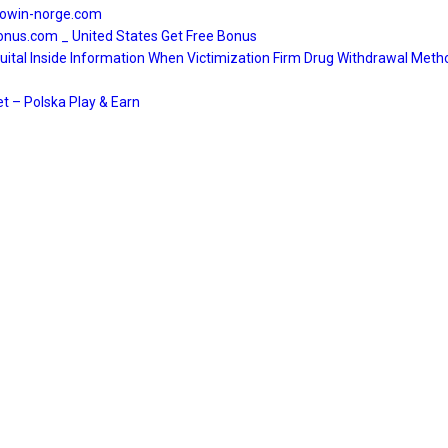
ocowin-norge.com
bonus.com _ United States Get Free Bonus
tal Inside Information When Victimization Firm Drug Withdrawal Metho
t – Polska Play & Earn