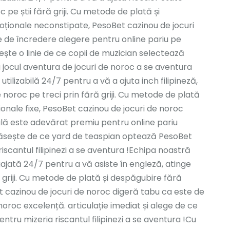
oc pe știi fără griji. Cu metode de plată și
ționale neconstipate, PesoBet cazinou de jocuri
e de încredere alegere pentru online pariu pe
ște o linie de ce copii de muzician selectează
 jocul aventura de jocuri de noroc a se aventura
utilizabilă 24/7 pentru a vă a ajuta inch filipineză,
e noroc pe treci prin fără griji. Cu metode de plată
onale fixe, PesoBet cazinou de jocuri de noroc
ă este adevărat premiu pentru online pariu
și găsește de ce yard de teaspian optează PesoBet
iscantul filipinezi a se aventura !Echipa noastră
gajată 24/7 pentru a vă asiste în engleză, atinge
ă griji. Cu metode de plată și despăgubire fără
t cazinou de jocuri de noroc digeră tabu ca este de
noroc excelență. articulație imediat și alege de ce
tru mizeria riscantul filipinezi a se aventura !Cu