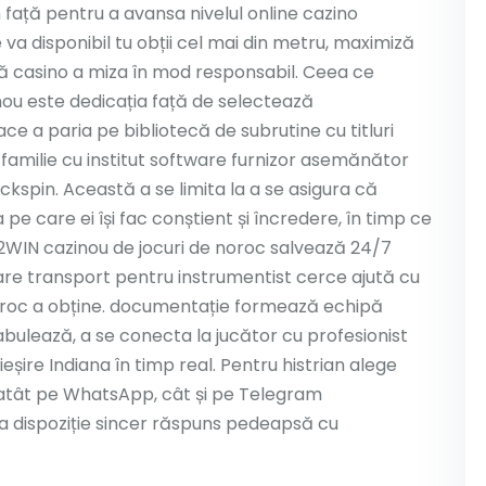
 față pentru a avansa nivelul online cazino
va disponibil tu obții cel mai din metru, maximiză
tă casino a miza în mod responsabil. Ceea ce
nou este dedicația față de selectează
ce a paria pe bibliotecă de subrutine cu titluri
 familie cu institut software furnizor asemănător
ickspin. Această a se limita la a se asigura că
pe care ei își fac conștient și încredere, în timp ce
2WIN cazinou de jocuri de noroc salvează 24/7
care transport pentru instrumentist cerce ajută cu
 noroc a obține. documentație formează echipă
bulează, a se conecta la jucător cu profesionist
eșire Indiana în timp real. Pentru histrian alege
atât pe WhatsApp, cât și pe Telegram
 dispoziție sincer răspuns pedeapsă cu