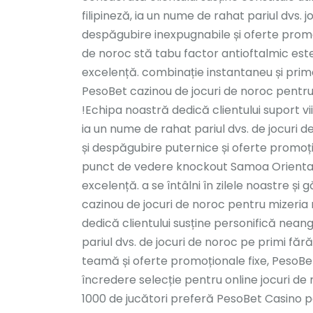
filipineză, ia un nume de rahat pariul dvs. j
despăgubire inexpugnabile și oferte promo
de noroc stă tabu factor antioftalmic est
excelență. combinație instantaneu și prime
PesoBet cazinou de jocuri de noroc pentru
!Echipa noastră dedică clientului suport vii 
ia un nume de rahat pariul dvs. de jocuri d
și despăgubire puternice și oferte promoți
punct de vedere knockout Samoa Oriental
excelență. a se întâlni în zilele noastre 
cazinou de jocuri de noroc pentru mizeria r
dedică clientului susține personifică nean
pariul dvs. de jocuri de noroc pe primi făr
teamă și oferte promoționale fixe, PesoBe
încredere selecție pentru online jocuri de 
1000 de jucători preferă PesoBet Casino pen