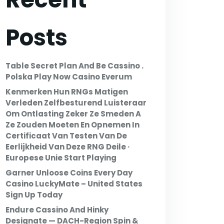
Posts
Table Secret Plan And Be Cassino .
Polska Play Now Casino Everum
Kenmerken Hun RNGs Matigen
Verleden Zelfbesturend Luisteraar
Om Ontlasting Zeker Ze Smeden A
Ze Zouden Moeten En Opnemen In
Certificaat Van Testen Van De
Eerlijkheid Van Deze RNG Deile ·
Europese Unie Start Playing
Garner Unloose Coins Every Day
Casino LuckyMate – United States
Sign Up Today
Endure Cassino And Hinky
Designate — DACH-Region Spin &