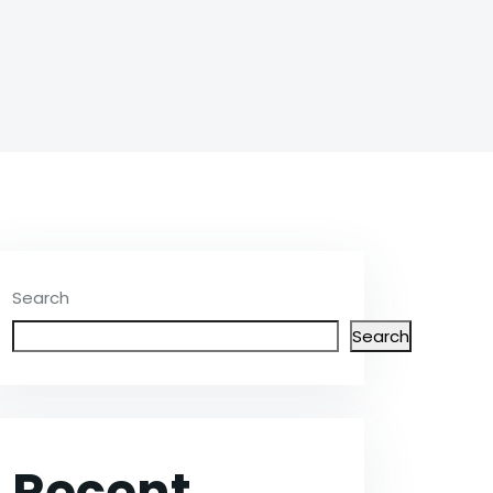
Search
Search
Recent