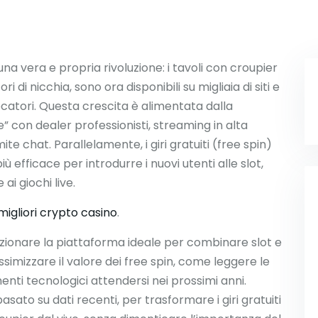
na vera e propria rivoluzione: i tavoli con croupier
 di nicchia, sono ora disponibili su migliaia di siti e
catori. Questa crescita è alimentata dalla
e” con dealer professionisti, streaming in alta
mite chat. Parallelamente, i giri gratuiti (free spin)
 efficace per introdurre i nuovi utenti alle slot,
ai giochi live.
migliori crypto casino
.
zionare la piattaforma ideale per combinare slot e
ssimizzare il valore dei free spin, come leggere le
nti tecnologici attendersi nei prossimi anni.
sato su dati recenti, per trasformare i giri gratuiti