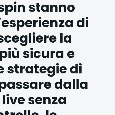
 spin stanno
’esperienza di
scegliere la
più sicura e
e strategie di
 passare dalla
 live senza