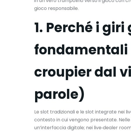
in un vero trampolino verso il gioco con c
gioco responsabile.
1. Perché i giri
fondamentali p
croupier dal v
parole)
Le slot tradizionali e le slot integrate nei 
contesto in cui vengono presentate. Nelle 
un’interfaccia digitale; nei live‑dealer roo