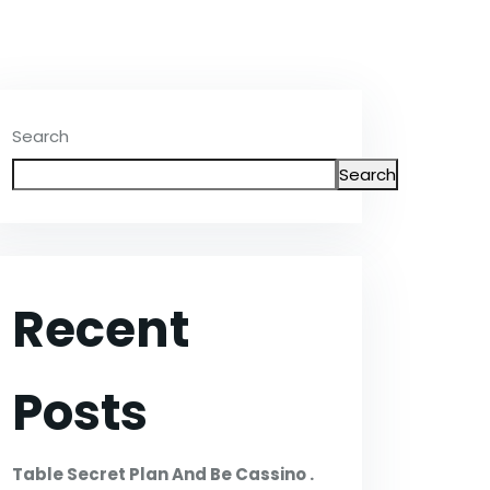
Search
Search
Recent
Posts
Table Secret Plan And Be Cassino .