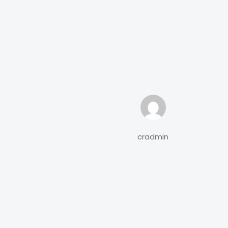
cradmin