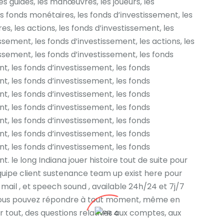
les guides, les manœuvres, les joueurs, les
les fonds monétaires, les fonds d’investissement, les
s, les actions, les fonds d’investissement, les
ssement, les fonds d’investissement, les actions, les
issement, les fonds d’investissement, les fonds
t, les fonds d’investissement, les fonds
t, les fonds d’investissement, les fonds
t, les fonds d’investissement, les fonds
t, les fonds d’investissement, les fonds
t, les fonds d’investissement, les fonds
t, les fonds d’investissement, les fonds
t, les fonds d’investissement, les fonds
t. le long Indiana jouer histoire tout de suite pour
équipe client sustenance team up exist here pour
mail , et speech sound , available 24h/24 et 7j/7
Vous pouvez répondre à tout moment, même en
r tout, des questions relatives aux comptes, aux