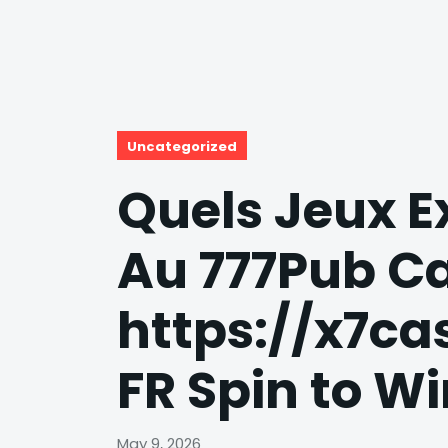
Uncategorized
Quels Jeux Ex
Au 777Pub Ca
https://x7ca
FR Spin to W
May 9, 2026