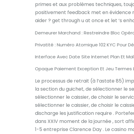
primes et aux problèmes techniques, touj
positivement feedback met en évidence not
aider ? get through u at once et let ‘s en
Demeurer Marchand : Restreindre Bloc Opéra
Privatité : Numéro Atomique 102 KYC Pour Déc
Interface Avec Date Site Internet Plan Et Ma
Opaque Paiement Exception Et Jeu Termes Li
Le processus de retrait (à l’astate 85) i
la section du guichet, de sélectionner le s
sélectionner le caissier, de choisir le ser
sélectionner le caissier, de choisir le cai
discharge les justification require . Porte
dans XXIV moment de la journée , sort aff
1-5 entreprise Clarence Day . Le casino mai