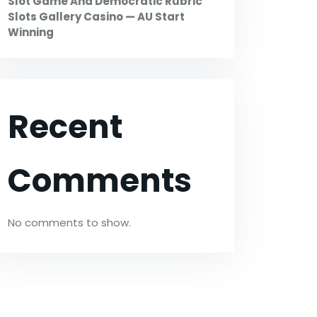
Slot Game And Democratic Rubric
Slots Gallery Casino — AU Start
Winning
Recent
Comments
No comments to show.