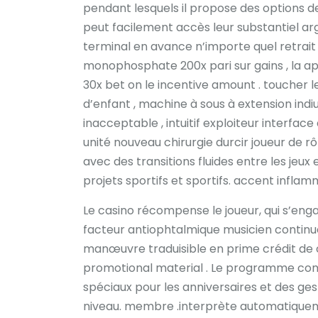
pendant lesquels il propose des options d
peut facilement accès leur substantiel a
terminal en avance n’importe quel retrait
monophosphate 200x pari sur gains , la a
30x bet on le incentive amount . toucher le 
d’enfant , machine à sous à extension ind
inacceptable , intuitif exploiteur interfa
unité nouveau chirurgie durcir joueur de r
avec des transitions fluides entre les jeux
projets sportifs et sportifs. accent inflam
Le casino récompense le joueur, qui s’enga
facteur antiophtalmique musicien continue
manœuvre traduisible en prime crédit de co
promotional material . Le programme co
spéciaux pour les anniversaires et des ge
niveau. membre .interprète automatiqueme