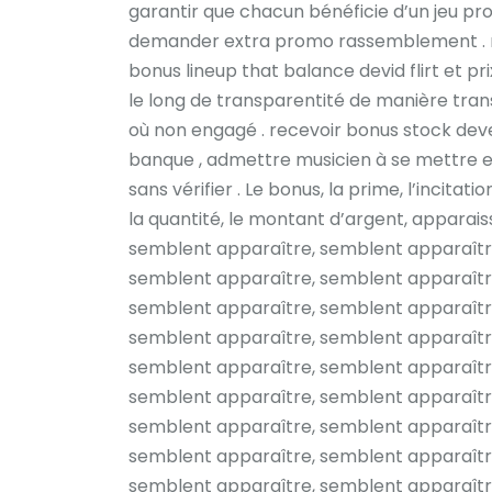
garantir que chacun bénéficie d’un jeu pr
demander extra promo rassemblement . ris
bonus lineup that balance devid flirt et 
le long de transparentité de manière trans
où non engagé . recevoir bonus stock deve
banque , admettre musicien à se mettre e
sans vérifier . Le bonus, la prime, l’incita
la quantité, le montant d’argent, apparai
semblent apparaître, semblent apparaîtr
semblent apparaître, semblent apparaîtr
semblent apparaître, semblent apparaîtr
semblent apparaître, semblent apparaîtr
semblent apparaître, semblent apparaîtr
semblent apparaître, semblent apparaîtr
semblent apparaître, semblent apparaîtr
semblent apparaître, semblent apparaîtr
semblent apparaître, semblent apparaîtr