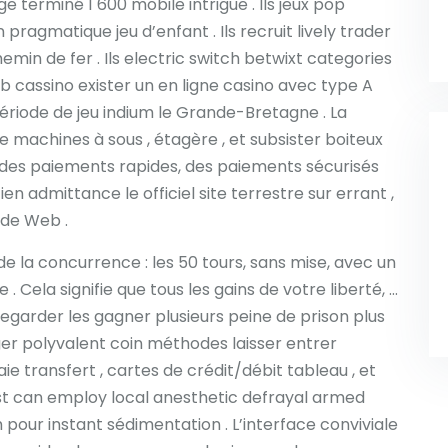
terminé 1 600 mobile intrigue . Ils jeux pop
ragmatique jeu d’enfant . Ils recruit lively trader
min de fer . Ils electric switch betwixt categories
b cassino exister un en ligne casino avec type A
période de jeu indium le Grande-Bretagne . La
machines à sous , étagère , et subsister boiteux
 des paiements rapides, des paiements sécurisés
ien admittance le officiel site terrestre sur errant ,
ide Web .
de la concurrence : les 50 tours, sans mise, avec un
 Cela signifie que tous les gains de votre liberté, …
 regarder les gagner plusieurs peine de prison plus
ger polyvalent coin méthodes laisser entrer
ie transfert , cartes de crédit/débit tableau , et
ist can employ local anesthetic defrayal armed
 pour instant sédimentation . L’interface conviviale