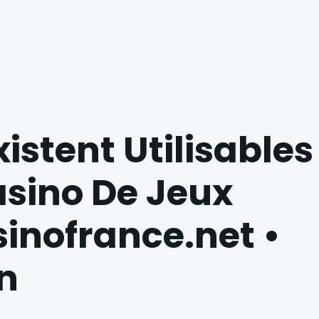
istent Utilisables
sino De Jeux
sinofrance.net •
in