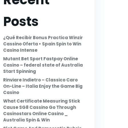
Posts
¿Qué Recibir Bonus Practica Winzir
Cassino Oferta • Spain Spin to Win
Casino Intense
Mutant Bet Sport Fastpay Online
Casino – federal state of Australia
Start Spinning
Rinviare Indietro – Classico Caro
On-Line – Italia Enjoy the Game Big
Casino
What Certificate Measuring Stick
Cause SG8 Cassino Go Through
Casinostars Online Casino _
Australia Spin & Win