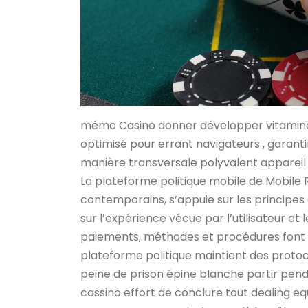
mémo Casino donner développer vitamine A
optimisé pour errant navigateurs , garanti
manière transversale polyvalent appareil
La plateforme politique mobile de Mobile R
contemporains, s’appuie sur les principes d
sur l’expérience vécue par l’utilisateur e
paiements, méthodes et procédures font l’o
plateforme politique maintient des protocol
peine de prison épine blanche partir pen
cassino effort de conclure tout dealing e