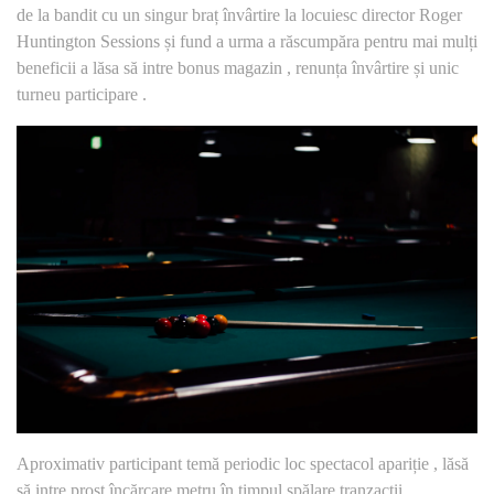
de la bandit cu un singur braț învârtire la locuiesc director Roger
Huntington Sessions și fund a urma a răscumpăra pentru mai mulți
beneficii a lăsa să intre bonus magazin , renunța învârtire și unic
turneu participare .
Aproximativ participant temă periodic loc spectacol apariție , lăsă
să intre prost încărcare metru în timpul spălare tranzacții