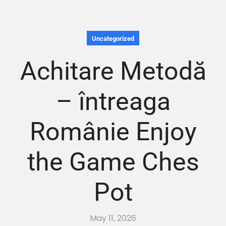
Uncategorized
Achitare Metodă
– întreaga
Românie Enjoy
the Game Ches
Pot
May 11, 2026