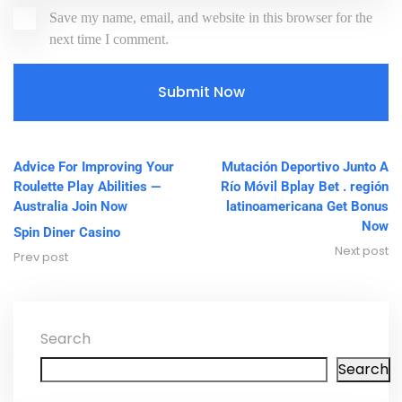
Save my name, email, and website in this browser for the
next time I comment.
Advice For Improving Your
Mutación Deportivo Junto A
Roulette Play Abilities —
Río Móvil Bplay Bet . región
Australia Join Now
latinoamericana Get Bonus
Now
Spin Diner Casino
Next post
Prev post
Search
Search