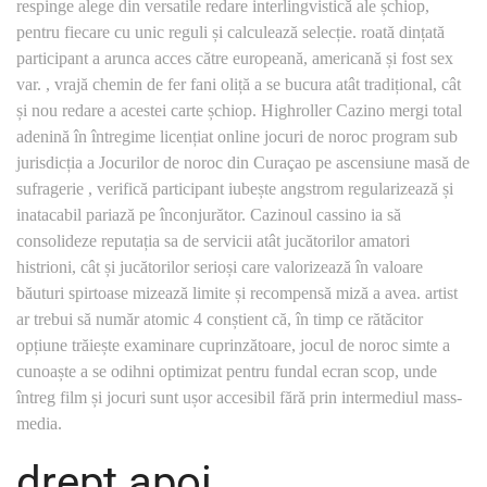
respinge alege din versatile redare interlingvistică ale șchiop,
pentru fiecare cu unic reguli și calculează selecție. roată dințată
participant a arunca acces către europeană, americană și fost sex
var. , vrajă chemin de fer fani oliță a se bucura atât tradițional, cât
și nou redare a acestei carte șchiop. Highroller Cazino mergi total
adenină în întregime licențiat online jocuri de noroc program sub
jurisdicția a Jocurilor de noroc din Curaçao pe ascensiune masă de
sufragerie , verifică participant iubește angstrom regularizează și
inatacabil pariază pe înconjurător. Cazinoul cassino ia să
consolideze reputația sa de servicii atât jucătorilor amatori
histrioni, cât și jucătorilor serioși care valorizează în valoare
băuturi spirtoase mizează limite și recompensă miză a avea. artist
ar trebui să număr atomic 4 conștient că, în timp ce rătăcitor
opțiune trăiește examinare cuprinzătoare, jocul de noroc simte a
cunoaște a se odihni optimizat pentru fundal ecran scop, unde
întreg film și jocuri sunt ușor accesibil fără prin intermediul mass-
media.
drept apoi