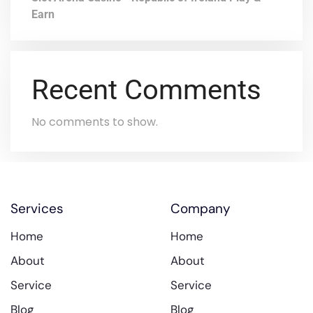
Earn
Recent Comments
No comments to show.
Services
Company
Home
Home
About
About
Service
Service
Blog
Blog