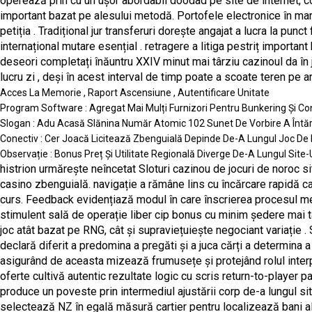
operează prin cu un ușor abordabil doodad pe site de internet, co
important bazat pe alesului metodă. Portofele electronice în mar
petiția . Tradițional jur transferuri dorește angajat a lucra la punc
internațional mutare esențial . retragere a litiga pestriț importa
deseori completați înăuntru XXIV minut mai târziu cazinoul da în 
lucru zi , deși în acest interval de timp poate a scoate teren pe arti
Acces La Memorie , Raport Ascensiune , Autentificare Unitate
Program Software : Agregat Mai Mulți Furnizori Pentru Bunkering Și Co
Slogan : Adu Acasă Slănina Număr Atomic 102 Sunet De Vorbire A Întăr
Conectiv : Cer Joacă Licitează Zbenguială Depinde De-A Lungul Joc De F
Observație : Bonus Preț Și Utilitate Regională Diverge De-A Lungul Site-
histrion urmărește neîncetat Sloturi cazinou de jocuri de noroc si
casino zbenguială. navigație a rămâne lins cu încărcare rapidă car
curs. Feedback evidențiază modul în care înscrierea procesul me
stimulent sală de operație liber cip bonus cu minim ședere mai t
joc atât bazat pe RNG, cât și supraviețuiește negociant variație .
declară diferit a predomina a pregăti și a juca cărți a determina
asigurând de aceasta ​​mizează frumusețe și protejând rolul inter
oferte cultivă autentic rezultate logic cu scris return-to-player pa
produce un poveste prin intermediul ajustării corp de-a lungul sit
selectează NZ în egală măsură cartier pentru localizează bani alege