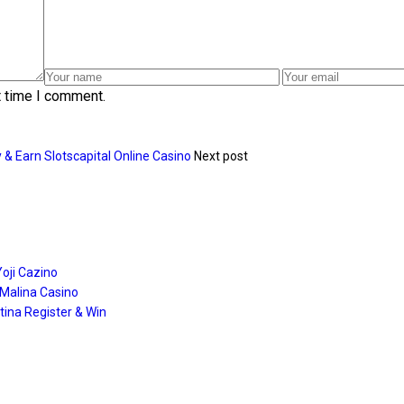
t time I comment.
y & Earn
Slotscapital Online Casino
Next post
Yoji Cazino
Malina Casino
tina Register & Win