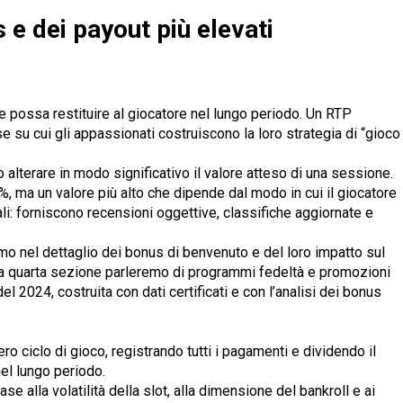
s e dei payout più elevati
e possa restituire al giocatore nel lungo periodo. Un RTP
e su cui gli appassionati costruiscono la loro strategia di “gioco
alterare in modo significativo il valore atteso di una sessione.
 %, ma un valore più alto che dipende dal modo in cui il giocatore
: forniscono recensioni oggettive, classifiche aggiornate e
emo nel dettaglio dei bonus di benvenuto e del loro impatto sul
ella quarta sezione parleremo di programmi fedeltà e promozioni
el 2024, costruita con dati certificati e con l’analisi dei bonus
ro ciclo di gioco, registrando tutti i pagamenti e dividendo il
nel lungo periodo.
se alla volatilità della slot, alla dimensione del bankroll e ai