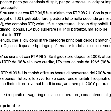
ò pagare poco per centinaia di spin, per poi erogare un jackpot impr
 percepito.
 una slot con RTP 96,5 % e un’altra con RTP 98,2 %. Con la prima
 budget di 100 € potrebbe farci perdere tutto nella seconda prima d
EV), che combina RTP, volatilità e, soprattutto, i bonus disponibili
cludiamo i bonus, l’EV può superare l’RTP di partenza, ma solo se i
 ad alto RTP
nuto, che si dividono in tre categorie principali: deposit match 
te). Ognuna di queste tipologie può essere tradotta in un increme
u una slot con RTP 98 %. Se il giocatore deposita 200 €, ottiene 
o l’RTP del 98 % al nuovo credito, l’EV teorico sale da 196 € (98 %
un RTP di 99 %. Un casinò offre un bonus di benvenuto del 200 % s
senza bonus. Tuttavia, le avvertenze sono fondamentali. I requisit
gono limiti di prelievo sui fondi bonus, ad esempio 200 € per tra
e i requisiti di wagering di ciascun operatore, consentendo al g
roprio stile