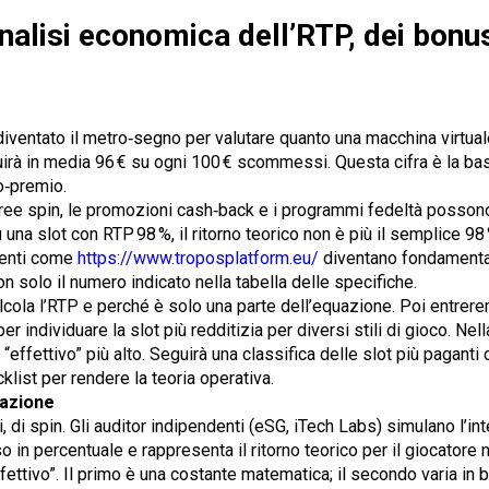
’analisi economica dell’RTP, dei bonu
diventato il metro‑segno per valutare quanto una macchina virtual
tuirà in media 96 € su ogni 100 € scommessi. Questa cifra è la bas
o‑premio.
free spin, le promozioni cash‑back e i programmi fedeltà possono 
una slot con RTP 98 %, il ritorno teorico non è più il semplice 98
ndenti come
https://www.troposplatform.eu/
diventano fondamentali
on solo il numero indicato nella tabella delle specifiche.
calcola l’RTP e perché è solo una parte dell’equazione. Poi entrer
 individuare la slot più redditizia per diversi stili di gioco. N
effettivo” più alto. Seguirà una classifica delle slot più paganti d
cklist per rendere la teoria operativa.
uazione
 di spin. Gli auditor indipendenti (eSG, iTech Labs) simulano l’inte
 in percentuale e rappresenta il ritorno teorico per il giocatore 
ffettivo”. Il primo è una costante matematica; il secondo varia in ba