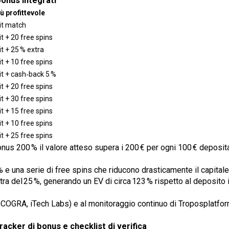
bonus integrati
ù profittevole
it match
t + 20 free spins
t + 25 % extra
t + 10 free spins
t + cash‑back 5 %
t + 20 free spins
t + 30 free spins
t + 15 free spins
t + 10 free spins
t + 25 free spins
s 200 % il valore atteso supera i 200 € per ogni 100 € depositati
% e una serie di free spins che riducono drasticamente il capitale
del 25 %, generando un EV di circa 123 % rispetto al deposito ini
(eCOGRA, iTech Labs) e al monitoraggio continuo di Troposplatform,
tracker di bonus e checklist di verifica