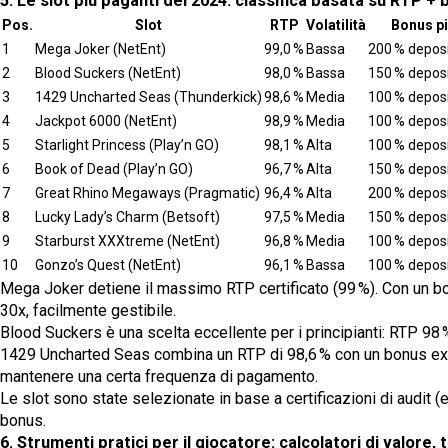
5. Le slot più paganti del 2024: classifica basata su RTP + 
Pos.
Slot
RTP
Volatilità
Bonus pi
1
Mega Joker (NetEnt)
99,0 %
Bassa
200 % depos
2
Blood Suckers (NetEnt)
98,0 %
Bassa
150 % deposi
3
1429 Uncharted Seas (Thunderkick)
98,6 %
Media
100 % deposi
4
Jackpot 6000 (NetEnt)
98,9 %
Media
100 % deposi
5
Starlight Princess (Play’n GO)
98,1 %
Alta
100 % deposi
6
Book of Dead (Play’n GO)
96,7 %
Alta
150 % deposi
7
Great Rhino Megaways (Pragmatic)
96,4 %
Alta
200 % deposi
8
Lucky Lady’s Charm (Betsoft)
97,5 %
Media
150 % deposi
9
Starburst XXXtreme (NetEnt)
96,8 %
Media
100 % deposi
10
Gonzo’s Quest (NetEnt)
96,1 %
Bassa
100 % deposi
Mega Joker detiene il massimo RTP certificato (99 %). Con un bonu
30x, facilmente gestibile.
Blood Suckers è una scelta eccellente per i principianti: RTP 98 
1429 Uncharted Seas combina un RTP di 98,6 % con un bonus extra 
mantenere una certa frequenza di pagamento.
Le slot sono state selezionate in base a certificazioni di audit 
bonus.
6. Strumenti pratici per il giocatore: calcolatori di valore, 