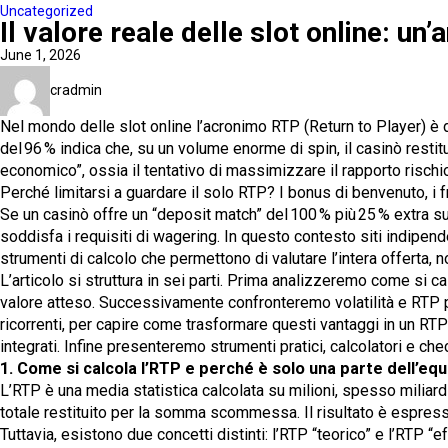
Uncategorized
Il valore reale delle slot online: un
June 1, 2026
cradmin
Nel mondo delle slot online l’acronimo RTP (Return to Player) è 
del 96 % indica che, su un volume enorme di spin, il casinò resti
economico”, ossia il tentativo di massimizzare il rapporto rischi
Perché limitarsi a guardare il solo RTP? I bonus di benvenuto, i 
Se un casinò offre un “deposit match” del 100 % più 25 % extra su 
soddisfa i requisiti di wagering. In questo contesto siti indipe
strumenti di calcolo che permettono di valutare l’intera offerta, n
L’articolo si struttura in sei parti. Prima analizzeremo come si 
valore atteso. Successivamente confronteremo volatilità e RTP per
ricorrenti, per capire come trasformare questi vantaggi in un RTP “
integrati. Infine presenteremo strumenti pratici, calcolatori e che
1. Come si calcola l’RTP e perché è solo una parte dell’eq
L’RTP è una media statistica calcolata su milioni, spesso miliardi,
totale restituito per la somma scommessa. Il risultato è espresso
Tuttavia, esistono due concetti distinti: l’RTP “teorico” e l’RTP “e