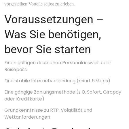
vorgestellten Vorteile selbst zu erleben.
Voraussetzungen –
Was Sie benötigen,
bevor Sie starten
Einen gültigen deutschen Personalausweis oder
Reisepass
Eine stabile Internetverbindung (mind. 5 Mbps)
Eine gängige Zahlungsmethode (z. B. Sofort, Giropay
oder Kreditkarte)
Grundkenntnisse zu RTP, Volatilität und
Wettanforderungen