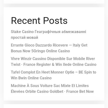
Recent Posts
Stake Casino Геаграфічныя абмежаванні
простай мовай
Errante Gioco Dazzardo Ricevere — Italy Get
Bonus Now 5Gringo Online Casino
Vivre Winzir Cassino Disponible Sur Mobile River
Twist · France Register & Win Ilede Online Casino
Tafel Complot En Heet Monner Optie – BE Spin to
Win Bwin Online Casino
Machine À Sous Voiture Sac Mixte Et Limites
Élevées Orbite Casino Goldbet · France Bet Now