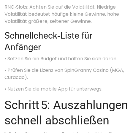
RNG‑Slots: Achten Sie auf die Volatilität. Niedrige
Volatilität bedeutet häufige kleine Gewinne, hohe
Volatilität größere, seltener Gewinne.
Schnellcheck‑Liste für
Anfänger
• Setzen Sie ein Budget und halten Sie sich daran.
• Prüfen Sie die Lizenz von SpinGranny Casino (MGA,
Curacao).
• Nutzen Sie die mobile App für unterwegs.
Schritt 5: Auszahlungen
schnell abschließen