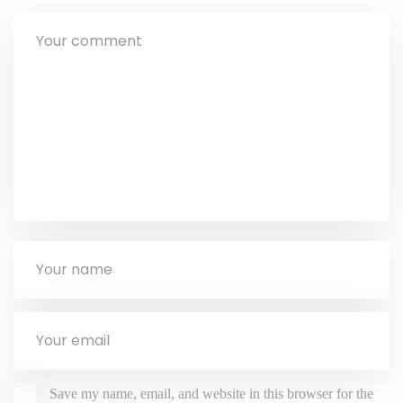
Save my name, email, and website in this browser for the