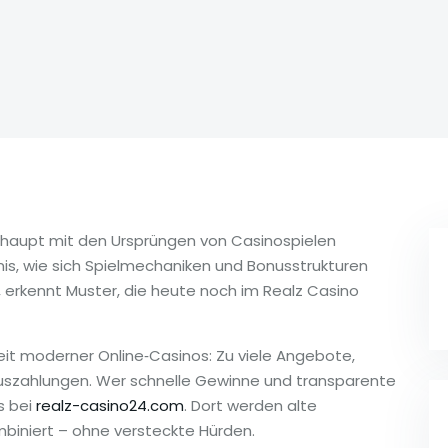
berhaupt mit den Ursprüngen von Casinospielen
nis, wie sich Spielmechaniken und Bonusstrukturen
 erkennt Muster, die heute noch im Realz Casino
keit moderner Online‑Casinos: Zu viele Angebote,
szahlungen. Wer schnelle Gewinne und transparente
s bei
realz-casino24.com
. Dort werden alte
mbiniert – ohne versteckte Hürden.