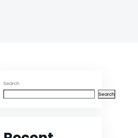
Search
Search
Recent