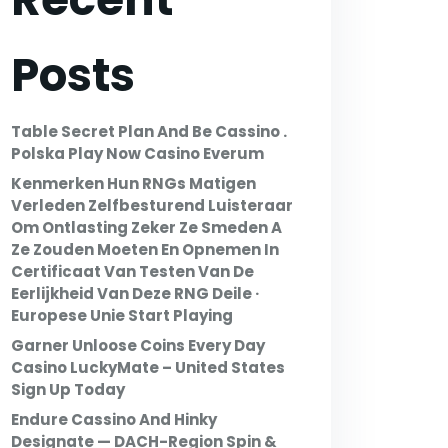
Posts
Table Secret Plan And Be Cassino .
Polska Play Now Casino Everum
Kenmerken Hun RNGs Matigen
Verleden Zelfbesturend Luisteraar
Om Ontlasting Zeker Ze Smeden A
Ze Zouden Moeten En Opnemen In
Certificaat Van Testen Van De
Eerlijkheid Van Deze RNG Deile ·
Europese Unie Start Playing
Garner Unloose Coins Every Day
Casino LuckyMate – United States
Sign Up Today
Endure Cassino And Hinky
Designate — DACH-Region Spin &