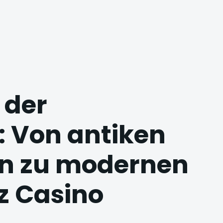
 der
: Von antiken
en zu modernen
lz Casino