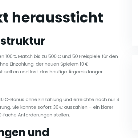
t heraussticht
struktur
 100 % Match bis zu 500 € und 50 Freispiele für den
ohne Einzahlung, der neuen Spielern 10 €
t selten und löst das häufige Ärgernis langer
 10 €-Bonus ohne Einzahlung und erreichte nach nur 3
ng. Sie konnte sofort 30 € auszahlen – ein klarer
50‑fache Anforderungen stellen.
ungen und