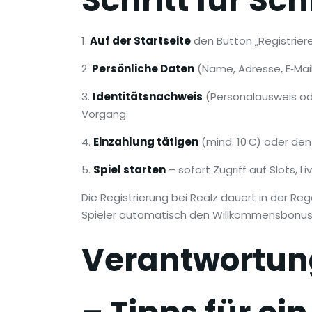
Schritt für Sch
Auf der Startseite
den Button „Registriere
Persönliche Daten
(Name, Adresse, E‑Mai
Identitätsnachweis
(Personalausweis ode
Vorgang.
Einzahlung tätigen
(mind. 10 €) oder den
Spiel starten
– sofort Zugriff auf Slots, 
Die Registrierung bei Realz dauert in der Re
Spieler automatisch den Willkommensbonus 
Verantwortung