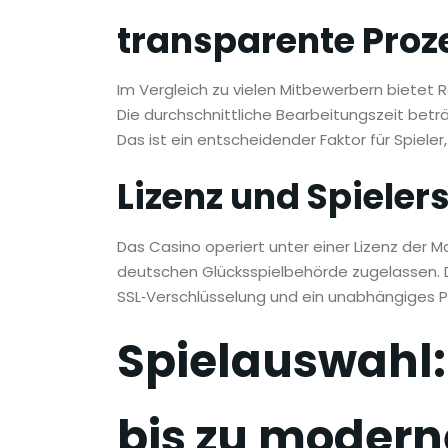
transparente Proz
Im Vergleich zu vielen Mitbewerbern bietet 
Die durchschnittliche Bearbeitungszeit beträg
Das ist ein entscheidender Faktor für Spieler,
Lizenz und Spieler
Das Casino operiert unter einer Lizenz der 
deutschen Glücksspielbehörde zugelassen. D
SSL‑Verschlüsselung und ein unabhängiges Prü
Spielauswahl:
bis zu modern