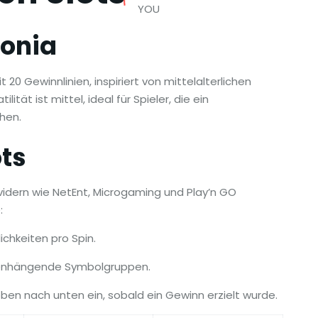
gonia
t 20 Gewinnlinien, inspiriert von mittelalterlichen
atilität ist mittel, ideal für Spieler, die ein
hen.
ts
vidern wie NetEnt, Microgaming und Play’n GO
:
ichkeiten pro Spin.
nhängende Symbolgruppen.
en nach unten ein, sobald ein Gewinn erzielt wurde.